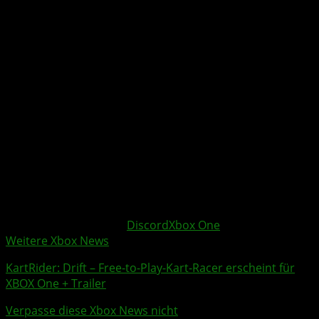
User mit einem
Discord
-User chatten und umgekehrt.
Auch ein Sprach-Chat zwischen beiden Systemen wäre
denkbar, auch wenn es hier sicher größere Probleme in
Bezug auf den verwendeten Sprachcodec geben würde,
die es dann gilt, überwunden zu werden.
Auf jeden Fall ist Phil Spencer dem Thema sehr
aufgeschlossen:
„Ich denke, im Laufe der Zeit ist es ein Vorteil für uns alle.
Genau wie ich denke, dass Cross-Play wichtig ist, ist
Cross-Talk – wenn man das als Begriff verwenden will –
etwas, worauf wir uns meiner Meinung nach
konzentrieren sollten.“
Weitere Xbox Themen:
Discord
Xbox One
Weitere Xbox News
KartRider: Drift
– Free-to-Play-Kart-Racer erscheint für
XBOX One
+
Trailer
Verpasse diese Xbox News nicht