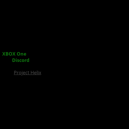
InsideXbox.de
XBOX One
: Phil Spencer kann sich weitere Integration
von
Discord
im Dashboard vorstellen
Project Helix