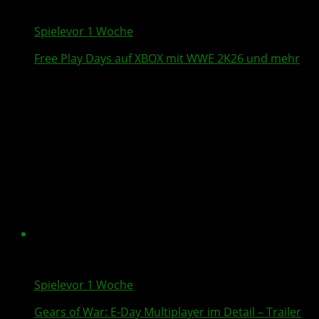
Spiele
vor 1 Woche
Free Play Days
auf XBOX mit
WWE 2K26
und mehr
Spiele
vor 1 Woche
Gears of War: E-Day
Multiplayer
im Detail – Trailer