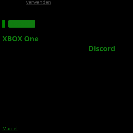
verwenden
Xbox One
XBOX One
: Phil Spencer kann sich
weitere Integration von
Discord
im
Dashboard vorstellen
Xbox News von
vor 7 Jahren
am
15. November 2019
von
Marcel