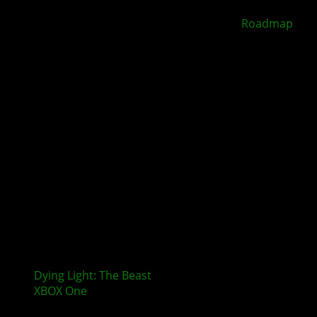
XBOX Disc to Digital soll 2026 starten –
Roadmap
geleakt
Dying Light: The Beast
erscheint nicht mehr für
XBOX One
und PlayStation 4