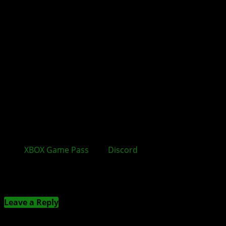
XBOX Game Pass
und
Discord
Nitro wachsen
zusammen
Kommentieren
Leave a Reply
Deine E-Mail-Adresse wird nicht veröffentlicht.