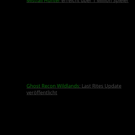
Mistfall Hunter
erreicht über 1 Million Spieler
Ghost Recon Wildlands
: Last Rites Update
veröffentlicht