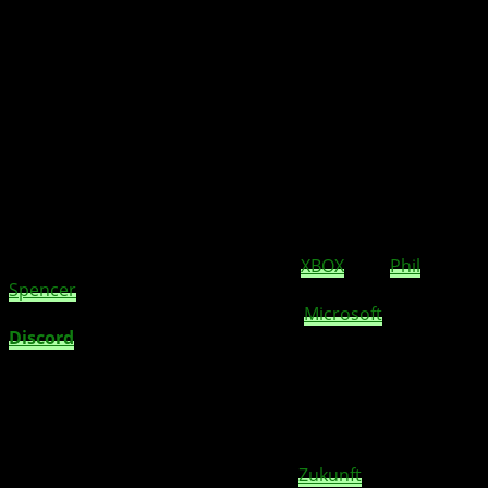
Discord ist gerade bei den Gamern unter uns
selber beliebt. Auch Phil Spencer kann sich
eine weitere und tiefere Integration von
Discord im XBOX Dashboard vorstellen.
Im Interview mit The Verge hat sich
XBOX
Chef
Phil
Spencer
den Fragen von Tom Warren gestellt. Darunter
auch eine zur Zusammenarbeit von
Microsoft
/ XBOX mit
Discord
, was ja unter den Gamern sich größter
Beliebtheit erfreut.
So kann sich Phil Spencer durchaus vorstellen, dass man
enger zusammenarbeiten könnte, damit
Discord
noch
besser ins XBOX Ökosystem integriert werden könnte. So
wäre es durchaus denkbar, dass in
Zukunft
XBOX Live-