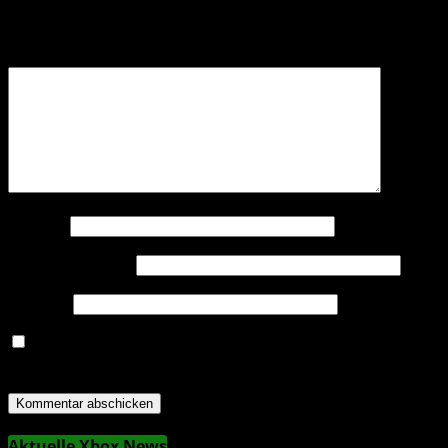
Erforderliche Felder sind mit
*
markiert
Kommentar
*
Name
*
E-Mail-Adresse
*
Website
Name, E-Mail-Adresse und Website in diesem Browser
für meinen nächsten Kommentar speichern.
Aktuelle Xbox News