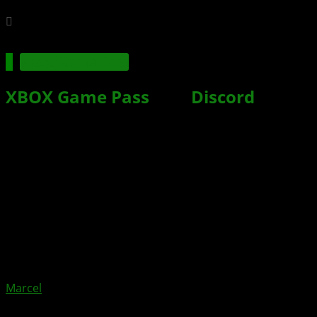
Xbox Game Pass
XBOX Game Pass
und
Discord
Nitro
wachsen zusammen
Xbox News von
vor 3 Monaten
am
11. Mai 2026
von
Marcel