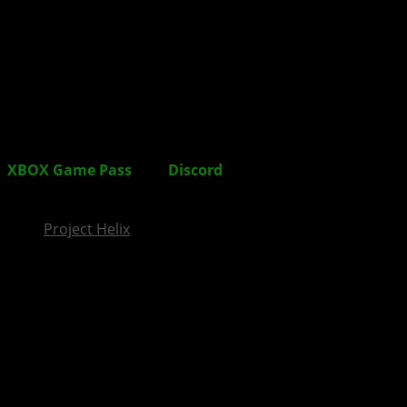
InsideXbox.de
XBOX Game Pass
und
Discord
Nitro wachsen
zusammen
Project Helix