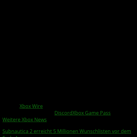
Für
XBOX Game Pass
Abonnenten entsteht dadurch ein
zusätzlicher Nutzen außerhalb der klassischen
Spielebibliothek. Wer Game Pass bereits nutzt, bekommt
künftig mehr Vorteile innerhalb von
Discord
. Gleichzeitig
erhalten Nitro Mitglieder über Game Pass einen Einstieg
in eine kuratierte Spieleauswahl.
Das passt zu der bisherigen Linie von XBOX. Der Dienst
soll flexibler werden und sich stärker an den
Gewohnheiten der Spieler orientieren. Wenn du Games
über Freunde, Streams oder
Discord
Aktivitäten
entdeckst, soll der Weg zum Spielen möglichst direkt
sein.
Quelle:
Xbox Wire
Weitere Xbox Themen:
Discord
Xbox Game Pass
Weitere Xbox News
Subnautica 2
erreicht 5 Millionen Wunschlisten vor dem