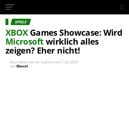
InsideXbox.de
SPIELE
XBOX
Games Showcase: Wird
Microsoft
wirklich alles
zeigen? Eher nicht!
Xbox News von
vor 6 Jahren
am
7. Juli 2020
von
Marcel