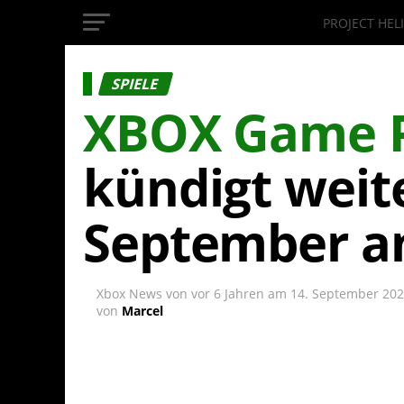
PROJECT HEL
InsideXbox.de
SPIELE
XBOX Game 
kündigt weite
September a
Xbox News von
vor 6 Jahren
am
14. September 20
von
Marcel