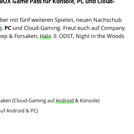
XBOX Game Pass für Konsole, PC und Cloud-
ber mit fünf weiteren Spielen, neuen Nachschub
e
,
PC
und Cloud-Gaming. Freut euch auf Company
eep & Forsaken,
Halo
3: ODST, Night in the Woods
saken (Cloud-Gaming auf
Android
& Konsole)
uf Android & PC)