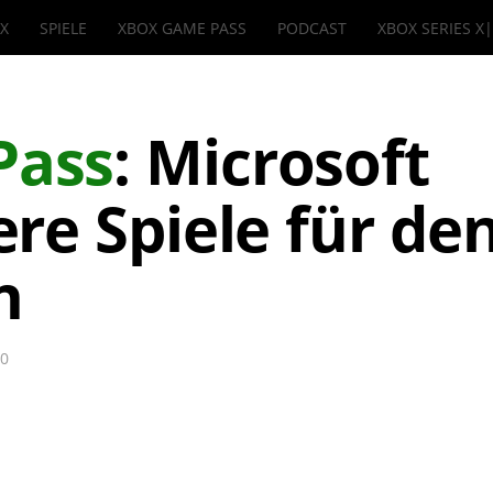
IX
SPIELE
XBOX GAME PASS
PODCAST
XBOX SERIES X
Pass
: Microsoft
re Spiele für de
n
20