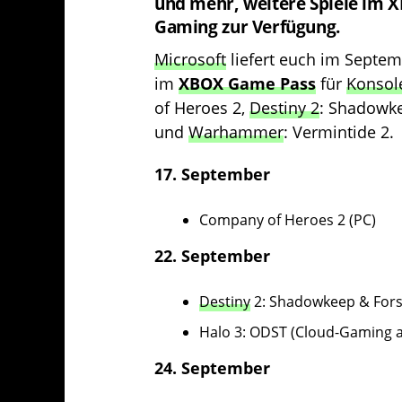
und mehr, weitere Spiele im 
Gaming zur Verfügung.
Microsoft
liefert euch im Septem
im
XBOX Game Pass
für
Konsol
of Heroes 2,
Destiny 2
: Shadowk
und
Warhammer
: Vermintide 2.
17. September
Company of Heroes 2 (PC)
22. September
Destiny
2: Shadowkeep & For
Halo 3: ODST (Cloud-Gaming a
24. September