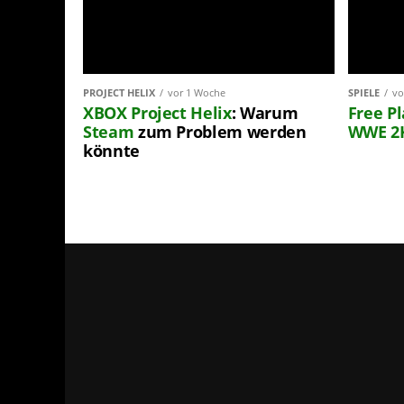
PROJECT HELIX
vor 1 Woche
SPIELE
vo
XBOX
Project Helix
: Warum
Free P
Steam
zum Problem werden
WWE 2
könnte