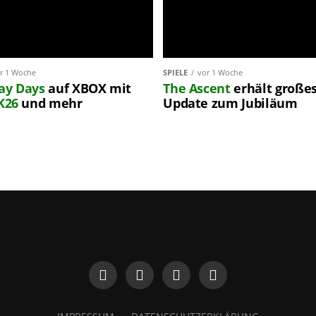
r 1 Woche
SPIELE
vor 1 Woche
lay Days
auf XBOX mit
The Ascent
erhält große
K26
und mehr
Update zum Jubiläum