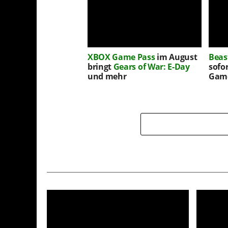
XBOX Game Pass
im August
Beas
bringt
Gears of War: E-Day
sofo
und mehr
Game