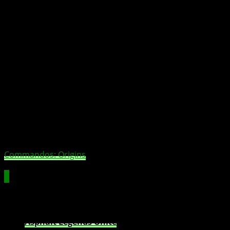
Commandos: Origins
Updates, Extras und Boni
Kostenlose Ingame-Boni für Game Pass Ultimate
Asphalt Legends Unite
: