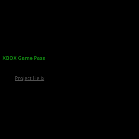
InsideXbox.de
XBOX Game Pass
im April: South of Midnight,
Borderlands 3, Commandos & mehr
Project Helix