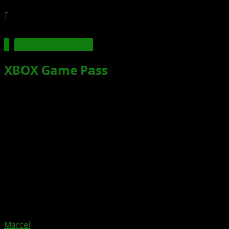
Xbox Game Pass
XBOX Game Pass
im April: South of
Midnight, Borderlands 3,
Commandos & mehr
Xbox News von
vor 1 Jahr
am
2. April 2025
von
Marcel