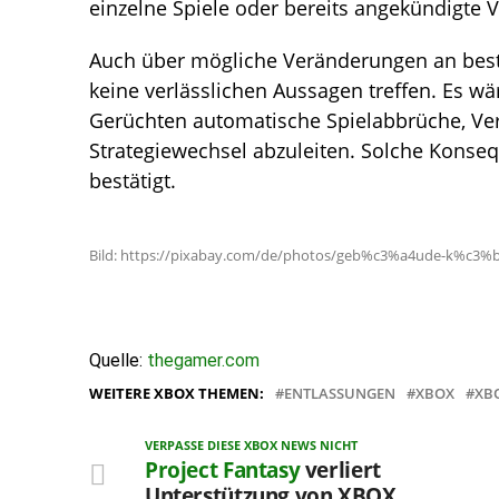
einzelne Spiele oder bereits angekündigte 
Auch über mögliche Veränderungen an best
keine verlässlichen Aussagen treffen. Es wä
Gerüchten automatische Spielabbrüche, Ve
Strategiewechsel abzuleiten. Solche Konse
bestätigt.
Bild: https://pixabay.com/de/photos/geb%c3%a4ude-k%c3%b6
Quelle:
thegamer.com
WEITERE XBOX THEMEN:
ENTLASSUNGEN
XBOX
XB
VERPASSE DIESE XBOX NEWS NICHT
Project Fantasy
verliert
Unterstützung von XBOX