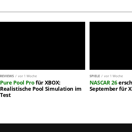
REVIEWS
vor 1 Woche
SPIELE
vor 1 Woche
Pure Pool Pro
für XBOX:
NASCAR 26
ersch
Realistische Pool Simulation im
September für 
Test