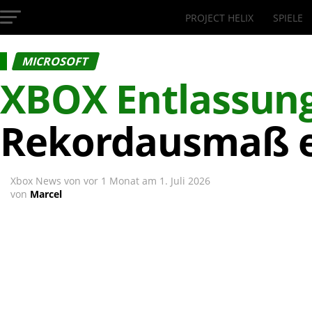
PROJECT HELIX
SPIELE
InsideXbox.de
MICROSOFT
XBOX
Entlassun
Rekordausmaß e
Xbox News von
vor 1 Monat
am
1. Juli 2026
von
Marcel