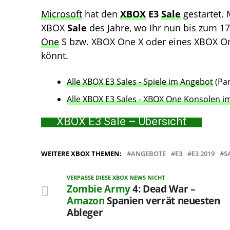
Microsoft
hat den
XBOX
E3
Sale
gestartet. 
XBOX
Sale
des Jahre, wo Ihr nun bis zum 17.
One
S bzw. XBOX One X oder eines XBOX On
könnt.
Alle XBOX E3 Sales - Spiele im Angebot
(Par
Alle XBOX E3 Sales - XBOX One Konsolen 
XBOX E3 Sale – Übersicht
WEITERE XBOX THEMEN:
ANGEBOTE
E3
E3 2019
S
VERPASSE DIESE XBOX NEWS NICHT
Zombie Army
4: Dead War –
Amazon
Spanien verrät neuesten
Ableger