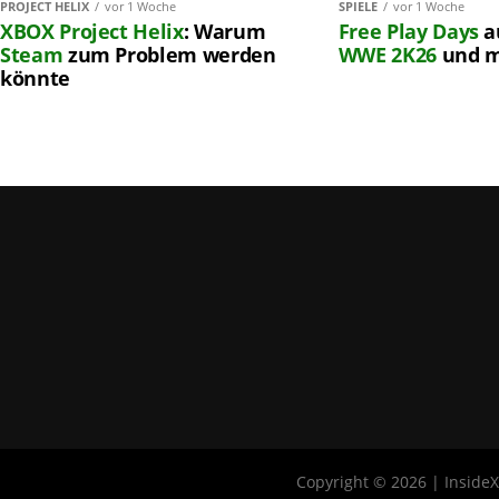
PROJECT HELIX
vor 1 Woche
SPIELE
vor 1 Woche
XBOX
Project Helix
: Warum
Free Play Days
a
Steam
zum Problem werden
WWE 2K26
und 
könnte
Copyright © 2026 | Inside