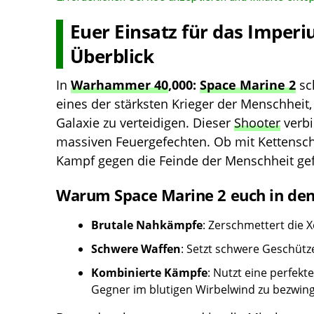
Euer Einsatz für das Imper
Überblick
In
Warhammer 40
,000:
Space Marine 2
sch
eines der stärksten Krieger der Menschhei
Galaxie zu verteidigen. Dieser
Shooter
verbi
massiven Feuergefechten. Ob mit Kettensch
Kampf gegen die Feinde der Menschheit gef
Warum Space Marine 2 euch in den
Brutale Nahkämpfe
: Zerschmettert die 
Schwere Waffen
: Setzt schwere Geschütz
Kombinierte Kämpfe
: Nutzt eine perfek
Gegner im blutigen Wirbelwind zu bezwin