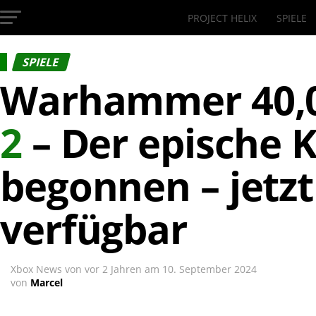
PROJECT HELIX
SPIELE
InsideXbox.de
SPIELE
Warhammer 40,
2
– Der epische 
begonnen – jetz
verfügbar
Xbox News von
vor 2 Jahren
am
10. September 2024
von
Marcel