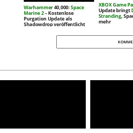
XBOX Game Pa
Warhammer
40,000:
Space
Update bringt
Marine 2
– Kostenlose
Stranding
, Spa
Purgation Update als
mehr
Shadowdrop veröffentlicht
KOMME