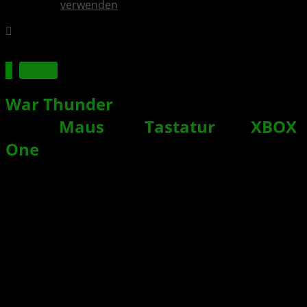
verwenden
Spiele
War Thunder
: Spiel unterstützt ab
sofort
Maus
und
Tastatur
auf
XBOX
One
Xbox News von
vor 8 Jahren
am
15. November 2018
von