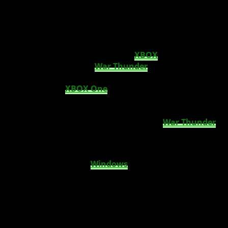
volle Maus- und Tastaturfunktionalität und
gehört zu den ersten 8 Titeln, die diese
Funktion auf der Konsole unterstützen.
Die zusätzliche Funktionalität gibt
XBOX
One
Spielern
mehr Optionen, wie sie
War Thunder
am besten spielen
können, von der Verwendung des traditionellen
preisgekrönten
XBOX One
Gamepads bis hin zu einem
PC-ähnlichen Setup mit
Maus
und
Tastatur
. Und für
Spieler, die ein härteres Setup benötigen, können sie den
HOTAS One Joystick für das realistischste
War Thunder
Erlebnis einsetzen.
War Thunder
ist ein plattformübergreifendes F2P-
MMO-Kampfspiel für
Windows
,
XBOX One
,
PlayStation®4, Mac und Linux.