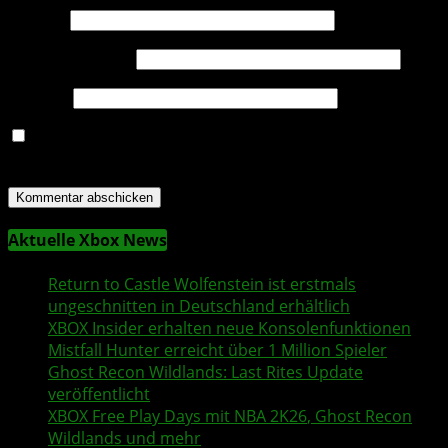
Name
*
E-Mail-Adresse
*
Website
Name, E-Mail-Adresse und Website in diesem Browser
für meinen nächsten Kommentar speichern.
Aktuelle Xbox News
Return to Castle Wolfenstein
ist erstmals
ungeschnitten in Deutschland erhältlich
XBOX Insider
erhalten neue Konsolenfunktionen
Mistfall Hunter
erreicht über 1 Million Spieler
Ghost Recon Wildlands
: Last Rites Update
veröffentlicht
XBOX
Free Play Days
mit
NBA 2K26
,
Ghost Recon
Wildlands
und mehr