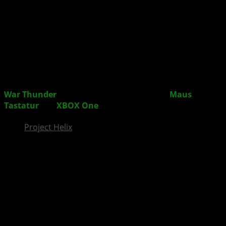
InsideXbox.de
War Thunder
: Spiel unterstützt ab sofort
Maus
und
Tastatur
auf
XBOX One
Project Helix