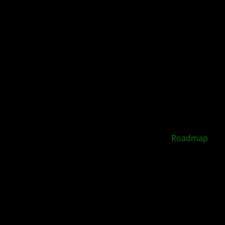
XBOX Disc to Digital soll 2026 starten –
Roadmap
geleakt