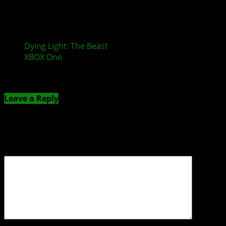
Dying Light: The Beast
erscheint nicht mehr für
XBOX One
und PlayStation 4
Kommentieren
Leave a Reply
Deine E-Mail-Adresse wird nicht veröffentlicht.
Erforderliche Felder sind mit
*
markiert
Kommentar
*