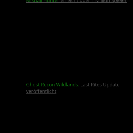
Mistfall Hunter
erreicht über 1 Million Spieler
Ghost Recon Wildlands
: Last Rites Update
veröffentlicht