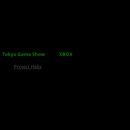
InsideXbox.de
Tokyo Game Show
2021:
XBOX
ist mit dabei
Project Helix