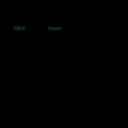
XBOX
bleibt auf
Steam
und baut sein PC Geschäft
aus