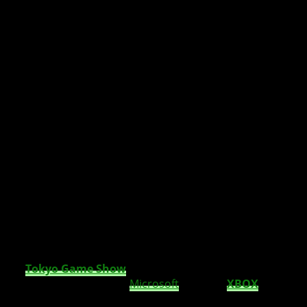
Microsoft hat seine Rückkehr auf die Tokyo
Game Show verkündet und wird Ende
September, mit XBOX, Teil der Tokyo Game
Show 2021 sein.
Die
Tokyo Game Show
feiert in diesem Jahr sein
25-
jähriges Bestehen
und
Microsoft
wird mit
XBOX
ein Teil
davon sein. So wird
XBOX
am Donnerstag, den 30.