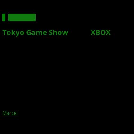
Microsoft
Tokyo Game Show
2021:
XBOX
ist
mit dabei
Xbox News von
vor 5 Jahren
am
15. September 2021
von
Marcel