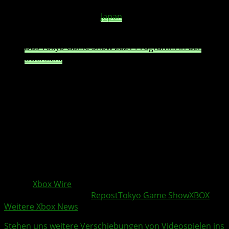
September um 18 Uhr japanischer Zeit, einen virtuellen
Stream für alle Spieler in
Japan
bzw. ganz Asien
veranstalten.
Das Tokyo Game Show 2021 Programm in der
Übersicht
Das Thema der
Tokyo Game Show
2021
zielt darauf ab,
die Macht des Spielens zu betonen, um die Distanz
zwischen den Menschen zu überwinden, und trägt den
inspirierenden Slogan der Veranstaltung „We’ll always
have games“ mit sich, heißt es auf
XBOX
Wire.
Wer den Stream von
XBOX
zur
Tokyo Game Show
2021
verfolgen möchte, der kann das auf den sozialen Kanälen
von
XBOX
in Japan, Korea und China verfolgen.
Quelle:
Xbox Wire
Weitere Xbox Themen:
Repost
Tokyo Game Show
XBOX
Weitere Xbox News
Stehen uns weitere
Verschiebung
en von Video
spiele
n ins