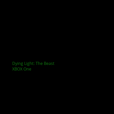
Dying Light: The Beast
erscheint nicht mehr für
XBOX One
und PlayStation 4