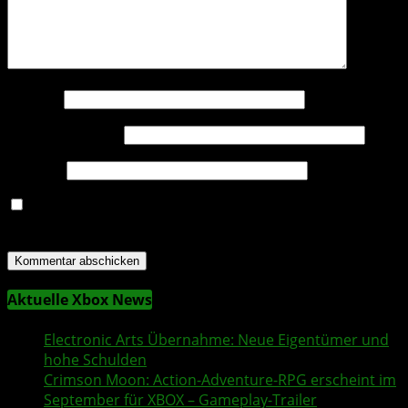
Name
*
E-Mail-Adresse
*
Website
Name, E-Mail-Adresse und Website in diesem Browser
für meinen nächsten Kommentar speichern.
Aktuelle Xbox News
Electronic Arts
Übernahme: Neue Eigentümer und
hohe Schulden
Crimson Moon
: Action-Adventure-RPG erscheint im
September für XBOX – Gameplay-Trailer