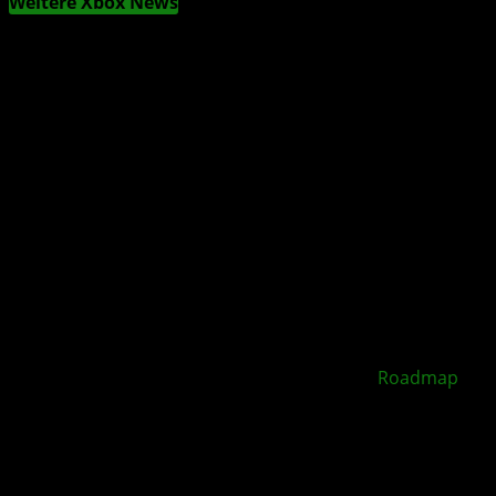
Weitere Xbox News
XBOX Disc to Digital soll 2026 starten –
Roadmap
geleakt