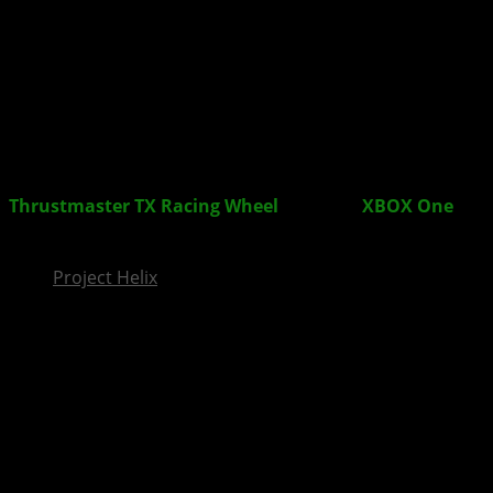
InsideXbox.de
Thrustmaster TX Racing Wheel
an eurer
XBOX One
richtig verwenden
Project Helix