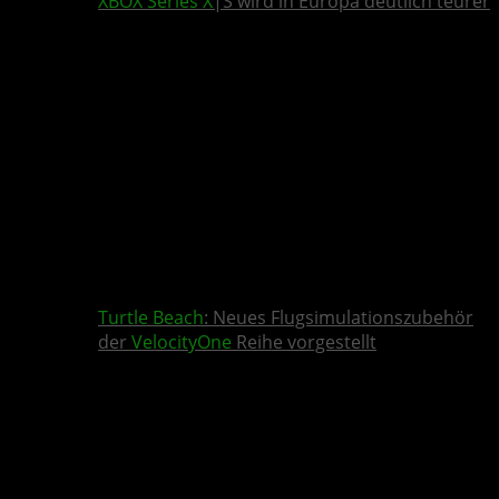
XBOX Series X
|S wird in Europa deutlich teurer
Turtle Beach
: Neues Flugsimulationszubehör
der
VelocityOne
Reihe vorgestellt