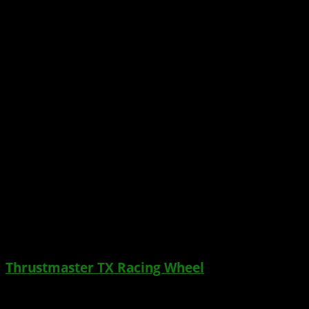
Wer sich ein Lenkrad für die XBOX One
zulegen möchte, der kommt u.a. an dem
Thrustmaster TX Racing Wheel
nicht vorbei.
Wie man dieses an der XBOX One richtig
verwendet, zeigt euch der Mecky im