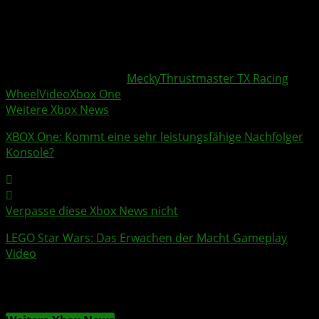
folgendem Video.
httpv://www.youtube.com/watch?v=dNMaIZ-9UJ4
Weitere Xbox Themen:
Mecky
Thrustmaster TX Racing
Wheel
Video
Xbox One
Weitere Xbox News
XBOX
One: Kommt eine sehr leistungsfähige Nachfolger
Konsole?
Verpasse diese Xbox News nicht
LEGO Star Wars: Das Erwachen der Macht
Gameplay
Video