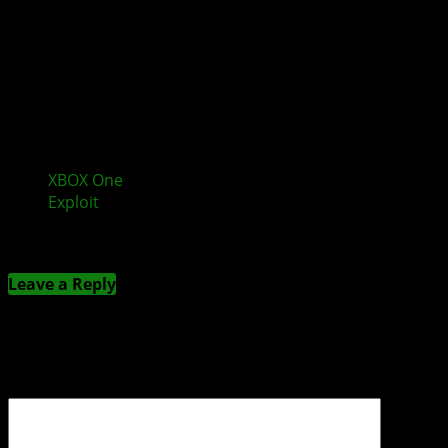
XBOX One
Bliss Hack erklärt: Erster erfolgreicher
Exploit
Kommentieren
Leave a Reply
Deine E-Mail-Adresse wird nicht veröffentlicht.
Erforderliche Felder sind mit
*
markiert
Kommentar
*