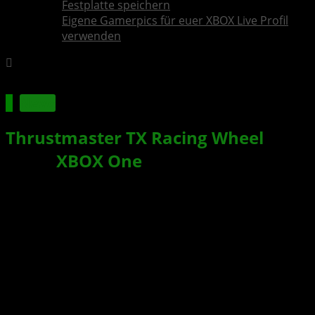
Festplatte speichern
Eigene Gamerpics für euer XBOX Live Profil
verwenden
News
Thrustmaster TX Racing Wheel
an
eurer
XBOX One
richtig verwenden
Xbox News von
vor 10 Jahren
am
4. Mai 2016
von