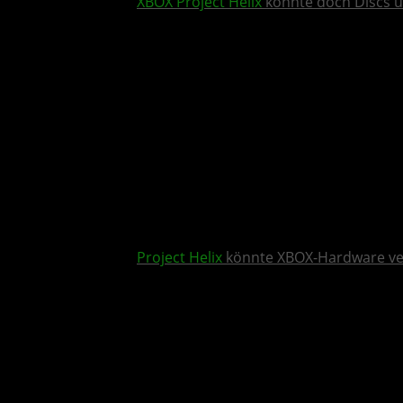
XBOX
Project Helix
könnte doch Discs u
Project Helix
könnte XBOX-Hardware v