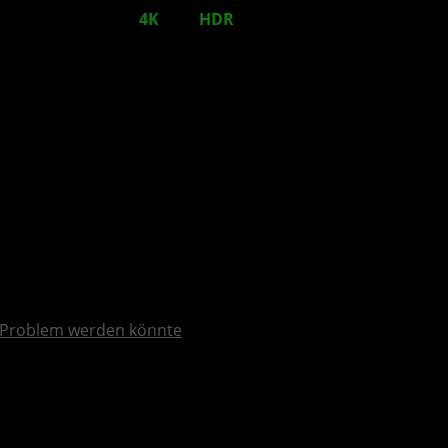
 ist da und bringt
4K
und
HDR
ins Spiel
Problem werden könnte