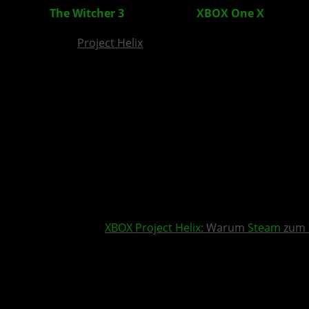
The Witcher 3
: Wild Hunt –
XBOX One X
-Update
Project Helix
XBOX
Project Helix
: Warum
Steam
zum 