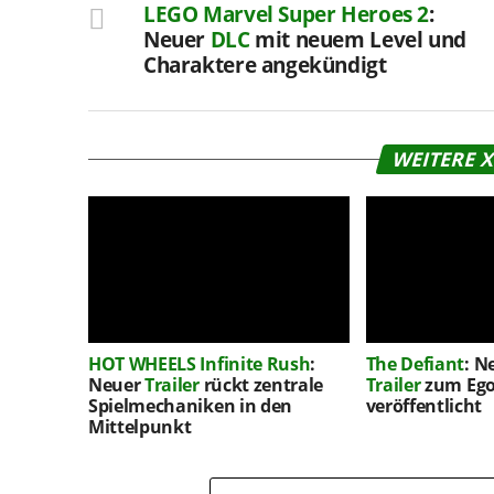
LEGO
Marvel Super Heroes 2
:
Neuer
DLC
mit neuem Level und
Charaktere angekündigt
WEITERE 
HOT WHEELS Infinite Rush
:
The Defiant
: N
Neuer
Trailer
rückt zentrale
Trailer
zum Ego
Spielmechaniken in den
veröffentlicht
Mittelpunkt