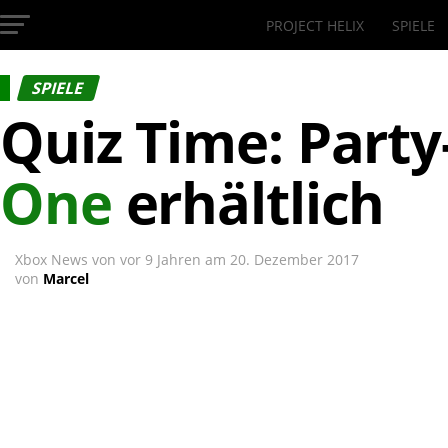
PROJECT HELIX
SPIELE
InsideXbox.de
SPIELE
Quiz Time: Party
One
erhältlich
Xbox News von
vor 9 Jahren
am
20. Dezember 2017
von
Marcel