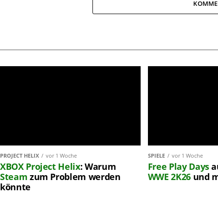
KOMME
PROJECT HELIX
vor 1 Woche
SPIELE
vor 1 Woche
XBOX
Project Helix
: Warum
Free Play Days
a
Steam
zum Problem werden
WWE 2K26
und 
könnte