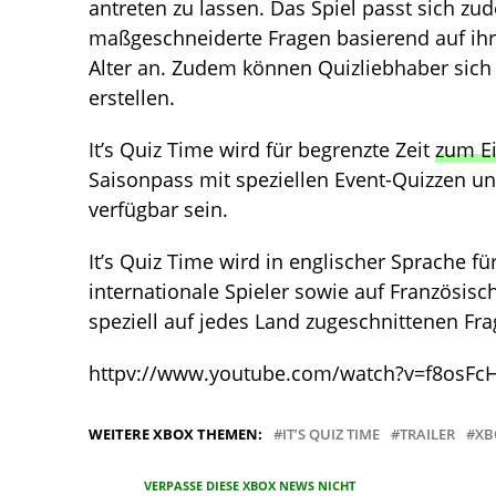
antreten zu lassen. Das Spiel passt sich zu
maßgeschneiderte Fragen basierend auf ihre
Alter an. Zudem können Quizliebhaber sich e
erstellen.
It’s Quiz Time wird für begrenzte Zeit
zum Ei
Saisonpass mit speziellen Event-Quizzen u
verfügbar sein.
It’s Quiz Time wird in englischer Sprache f
internationale Spieler sowie auf Französisc
speziell auf jedes Land zugeschnittenen Frag
httpv://www.youtube.com/watch?v=f8osFc
WEITERE XBOX THEMEN:
IT’S QUIZ TIME
TRAILER
XB
VERPASSE DIESE XBOX NEWS NICHT