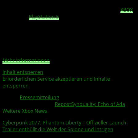
Synduality: Echo of Ada
verspricht ein packendes,
postapokalyptisches Abenteuer. Das Spiel wird für
XBOX
Series X|S,
PlayStation 5
und PC erhältlich sein.
Sie sehen gerade einen Platzhalterinhalt von
YouTube
.
Um auf den eigentlichen Inhalt zuzugreifen, klicken Sie
auf die Schaltfläche unten. Bitte beachten Sie, dass dabei
Daten an Drittanbieter weitergegeben werden.
Mehr Informationen
Inhalt entsperren
Erforderlichen Service akzeptieren und Inhalte
entsperren
Quelle:
Pressemitteilung
Weitere Xbox Themen:
Repost
Synduality: Echo of Ada
Weitere Xbox News
Cyberpunk 2077
: Phantom Liberty – Offizieller Launch-
Trailer enthüllt die Welt der Spione und Intrigen