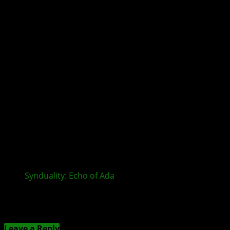
veröffentlicht
Synduality: Echo of Ada
– Packender Story-Trailer
stimmt auf das Actionspiel ein
Kommentieren
Leave a Reply