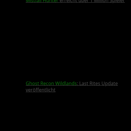
Mistfall Hunter
erreicht über 1 Million Spieler
Ghost Recon Wildlands
: Last Rites Update
veröffentlicht