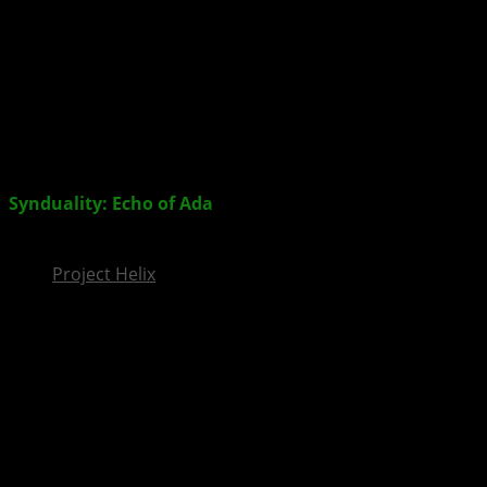
InsideXbox.de
Synduality: Echo of Ada
– Neuer Trailer gewährt
Einblicke in das Gameplay
Project Helix