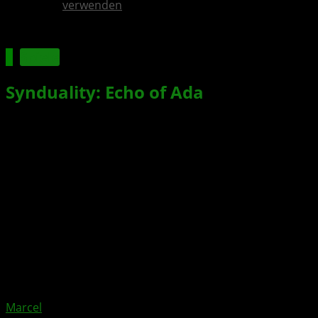
verwenden
Spiele
Synduality: Echo of Ada
– Neuer
Trailer gewährt Einblicke in das
Gameplay
Xbox News von
vor 3 Jahren
am
25. September 2023
von
Marcel