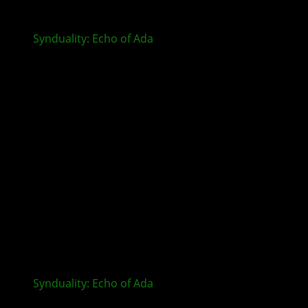
Synduality: Echo of Ada
– PvPvE-Extraction-Shooter
jetzt für XBOX verfügbar
Synduality: Echo of Ada
im Early Access für
Vorbesteller gestartet – Opening-Trailer