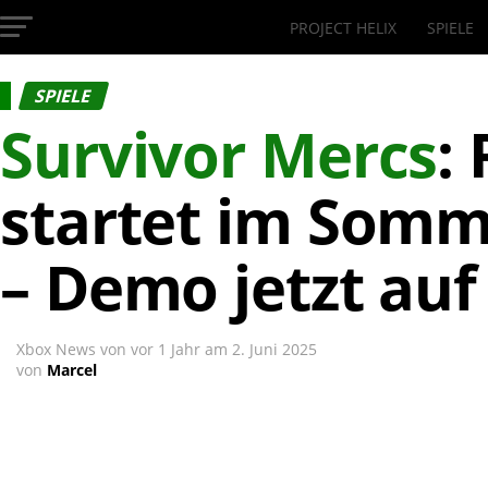
PROJECT HELIX
SPIELE
InsideXbox.de
SPIELE
Survivor Mercs
:
startet im Somm
– Demo jetzt au
Xbox News von
vor 1 Jahr
am
2. Juni 2025
von
Marcel