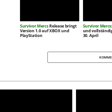
Survivor Mercs
Release bringt
Survivor Mercs
Version 1.0 auf XBOX und
und vollständi
PlayStation
30. April
KOMME