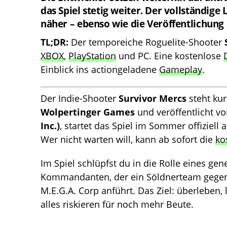
das Spiel stetig weiter. Der vollständige
näher – ebenso wie die Veröffentlichung
TL;DR:
Der temporeiche Roguelite-Shooter
XBOX
,
PlayStation
und PC. Eine kostenlose
Einblick ins actiongeladene
Gameplay
.
Der Indie-Shooter
Survivor Mercs
steht kur
Wolpertinger Games
und veröffentlicht v
Inc.)
, startet das Spiel im Sommer offiziell 
Wer nicht warten will, kann ab sofort die
ko
Im Spiel schlüpfst du in die Rolle eines gen
Kommandanten, der ein Söldnerteam gege
M.E.G.A. Corp anführt. Das Ziel: überleben, 
alles riskieren für noch mehr Beute.