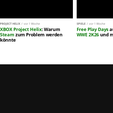
PROJECT HELIX
vor 1 Woche
SPIELE
vor 1 Woche
XBOX
Project Helix
: Warum
Free Play Days
a
Steam
zum Problem werden
WWE 2K26
und 
könnte