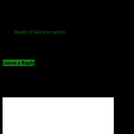
Beast of Reincarnation
ab sofort für XBOX und im
Game Pass erhältlich
Kommentieren
Leave a Reply
Deine E-Mail-Adresse wird nicht veröffentlicht.
Erforderliche Felder sind mit
*
markiert
Kommentar
*