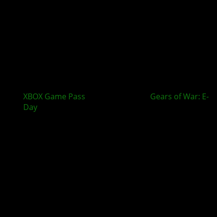
XBOX Game Pass
im August bringt
Gears of War: E-
Day
und mehr