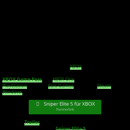
Rebellion wird Sniper Elite 5 am Donnerstag,
den 26. Mai 2022 weltweit für XBOX
veröffentlichen und präsentiert einen neuen
Trailer zum Spiel.
Den neuesten Ableger des preisgekrönten Franchise
könnt Ihr nun auch bereits auf
XBOX
vorbestellen und
Vorbesteller-Boni abgreifen. Der Titel wird zeitgleich im
XBOX Game Pass
, auf
XBOX One
, XBOX Series X|S,
PlayStation
4 & 5, im
Epic Games
Store, auf
Steam
und im
Windows
Store veröffentlicht.
Sniper Elite 5 für XBOX
Partnerlink
Der
neue
Trailer
enthüllt Details zur Handlung und
den Protagonisten
von
Sniper Elite 5
. Der Elite-