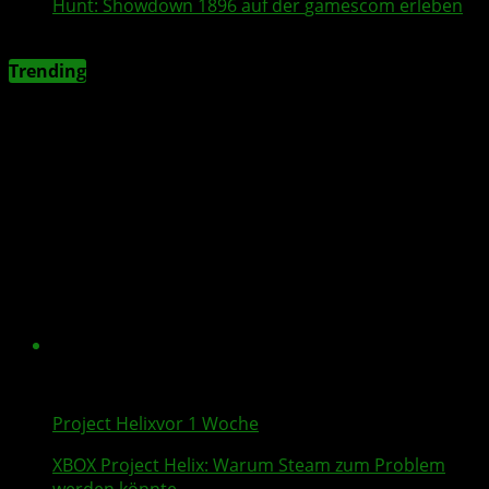
Hunt: Showdown 1896
auf der
gamescom
erleben
Trending
Project Helix
vor 1 Woche
XBOX
Project Helix
: Warum
Steam
zum Problem
werden könnte