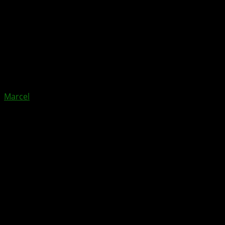
Xbox News von
vor 4 Jahren
am
17. März 2022
von
Marcel