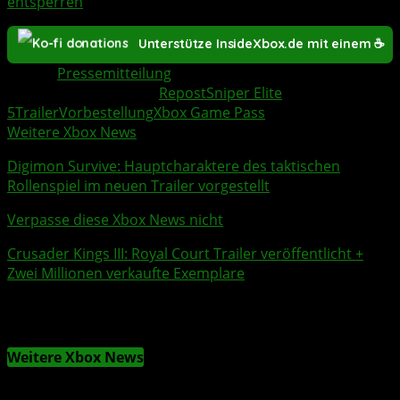
entsperren
Unterstütze InsideXbox.de mit einem ☕
Quelle:
Pressemitteilung
Weitere Xbox Themen:
Repost
Sniper Elite
5
Trailer
Vorbestellung
Xbox Game Pass
Weitere Xbox News
Digimon Survive
: Hauptcharaktere des taktischen
Rollenspiel im neuen
Trailer
vorgestellt
Verpasse diese Xbox News nicht
Crusader Kings III
: Royal Court
Trailer
veröffentlicht +
Zwei Millionen verkaufte Exemplare
Weitere Xbox News