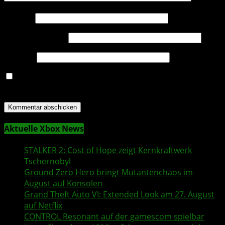
Name
*
E-Mail-Adresse
*
Website
Name, E-Mail-Adresse und Website in diesem Browser
für meinen nächsten Kommentar speichern.
Aktuelle Xbox News
STALKER 2
: Cost of Hope zeigt Kernkraftwerk
Tschernobyl
Ground Zero Hero
bringt Mutantenchaos im
August auf Konsolen
Grand Theft Auto VI
: Extended Look am 27. August
auf
Netflix
CONTROL Resonant
auf der
gamescom
spielbar