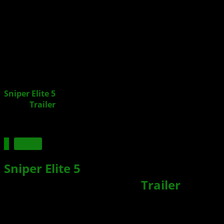
InsideXbox.de
Sniper Elite 5
erscheint am 26. Mai 2022 für XBOX +
neuer
Trailer
veröffentlicht
Spiele
Sniper Elite 5
erscheint am 26. Mai
2022 für XBOX + neuer
Trailer
veröffentlicht