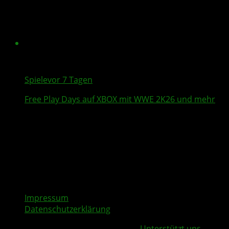
Spiele
vor 7 Tagen
Free Play Days
auf XBOX mit
WWE 2K26
und mehr
Impressum
Datenschutzerklärung
Copyright © 2026 | InsideXbox.de -
Unterstützt uns