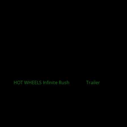
HOT WHEELS Infinite Rush
: Neuer
Trailer
rückt
zentrale Spielmechaniken in den Mittelpunkt