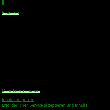
Deluxe-Edition von Sniper Elite 5
Rebellion
verrät zudem Details zur
Sniper Elite 5
Deluxe
Edition
: Diese beinhaltet nicht nur
Vorbestellung
sinhalte, sondern auch den Season Pass.
Damit erhalten Spieler nach Release Zugang zu einer
zweiteiligen Kampagne. Auf weitläufigen Karten können
sie sich mit einem erweiterten Arsenal authentischer
Waffen aus dem Zweiten Weltkrieg ausrüsten und ihren
Scharfschützen mit neuen Charakterpaketen und
Waffenskins individuell gestalten.
Sie sehen gerade einen Platzhalterinhalt von
YouTube
.
Um auf den eigentlichen Inhalt zuzugreifen, klicken Sie
auf die Schaltfläche unten. Bitte beachten Sie, dass dabei
Daten an Drittanbieter weitergegeben werden.
Mehr Informationen
Inhalt entsperren
Erforderlichen Service akzeptieren und Inhalte