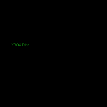
XBOX
Disc
Spiele sollen auch offline funktionieren