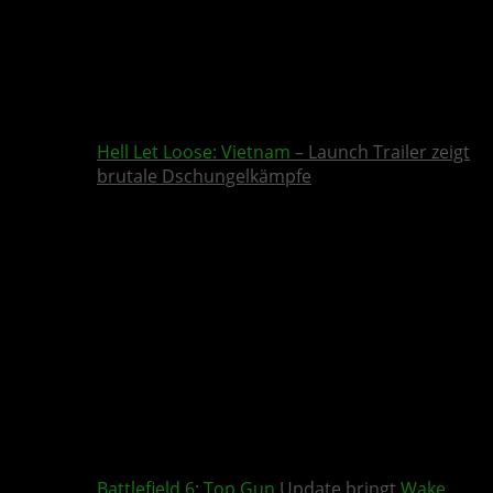
Hell Let Loose: Vietnam
– Launch Trailer zeigt
brutale Dschungelkämpfe
Battlefield 6
:
Top Gun
Update bringt
Wake