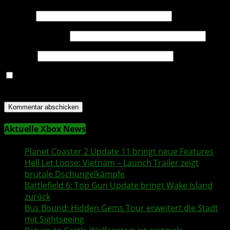
Name
*
E-Mail-Adresse
*
Website
Name, E-Mail-Adresse und Website in diesem Browser
für meinen nächsten Kommentar speichern.
Aktuelle Xbox News
Planet Coaster 2
Update 11 bringt neue Features
Hell Let Loose: Vietnam
– Launch Trailer zeigt
brutale Dschungelkämpfe
Battlefield 6
:
Top Gun
Update bringt
Wake Island
zurück
Bus Bound
: Hidden Gems Tour erweitert die Stadt
mit Sightseeing