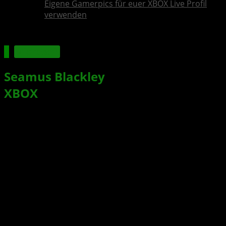
Eigene Gamerpics für euer XBOX Live Profil
verwenden
Microsoft
Seamus Blackley
zur aktuellen
XBOX
-Situation, rund um die
Studioschließungen
Xbox News von
vor 2 Jahren
am
11. Mai 2024
von