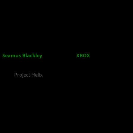
InsideXbox.de
Seamus Blackley
zur aktuellen
XBOX
-Situation, rund
um die Studioschließungen
Project Helix