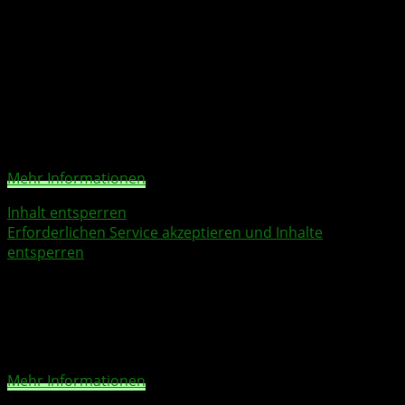
zu sagen, dass sie es lassen sollen. Das ist nicht leicht. Aber
ich bin zuversichtlich, dass das noch nicht das Ende der
Geschichte ist. Ich glaube an
XBOX
und ich glaube an Spiele.“
Sie sehen gerade einen Platzhalterinhalt von
X
. Um auf
den eigentlichen Inhalt zuzugreifen, klicken Sie auf die
Schaltfläche unten. Bitte beachten Sie, dass dabei Daten
an Drittanbieter weitergegeben werden.
Mehr Informationen
Inhalt entsperren
Erforderlichen Service akzeptieren und Inhalte
entsperren
Sie sehen gerade einen Platzhalterinhalt von
X
. Um auf
den eigentlichen Inhalt zuzugreifen, klicken Sie auf die
Schaltfläche unten. Bitte beachten Sie, dass dabei Daten
an Drittanbieter weitergegeben werden.
Mehr Informationen