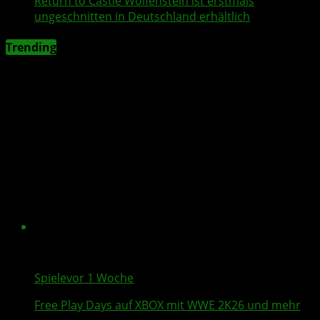
Return to Castle Wolfenstein
ist erstmals
ungeschnitten in Deutschland erhältlich
Trending
Spiele
vor 1 Woche
Free Play Days
auf XBOX mit
WWE 2K26
und mehr