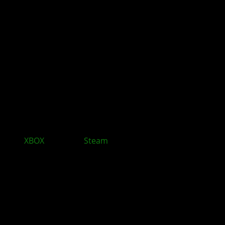
XBOX
bleibt auf
Steam
und baut sein PC Geschäft
aus