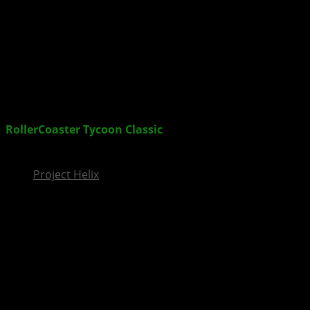
InsideXbox.de
RollerCoaster Tycoon Classic
für XBOX One und
weitere Konsolen erschienen
Project Helix