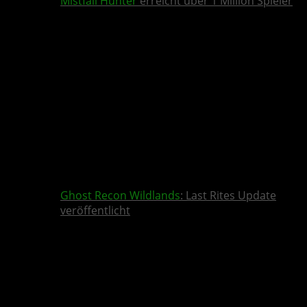
Mistfall Hunter
erreicht über 1 Million Spieler
Ghost Recon Wildlands
: Last Rites Update
veröffentlicht