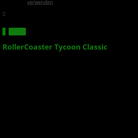
verwenden
Spiele
RollerCoaster Tycoon Classic
für
XBOX One und weitere Konsolen
erschienen
Xbox News von
vor 2 Monaten
am
29. Mai 2026
von