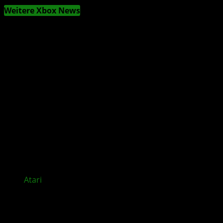
Weitere Xbox News
Atari
baut Europa Geschäft weiter aus – Andreas
Deptolla wird Präsident