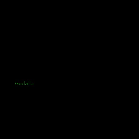
Godzilla
: Destroy All Monsters Melee Remastered
erscheint im November