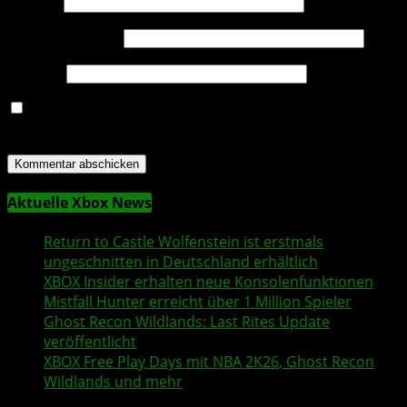
Name
*
E-Mail-Adresse
*
Website
Name, E-Mail-Adresse und Website in diesem Browser
für meinen nächsten Kommentar speichern.
Aktuelle Xbox News
Return to Castle Wolfenstein
ist erstmals
ungeschnitten in Deutschland erhältlich
XBOX Insider
erhalten neue Konsolenfunktionen
Mistfall Hunter
erreicht über 1 Million Spieler
Ghost Recon Wildlands
: Last Rites Update
veröffentlicht
XBOX
Free Play Days
mit
NBA 2K26
,
Ghost Recon
Wildlands
und mehr