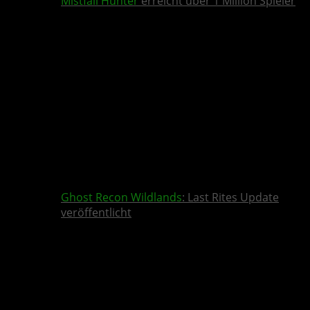
Mistfall Hunter
erreicht über 1 Million Spieler
Ghost Recon Wildlands
: Last Rites Update
veröffentlicht