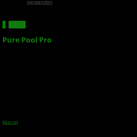
verwenden
Spiele
Pure Pool Pro
erscheint im Herbst
2025 für XBOX Series X|S
Xbox News von
vor 1 Jahr
am
29. Mai 2025
von
Marcel