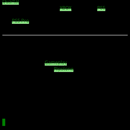
Quartal
2025 eine rundum überarbeitete Version des
beliebten Billardspiels auf
XBOX
Series X|S,
PS5
und PC.
Mit neuer Grafik-Engine, Ray Tracing und 8K-Auflösung
(auf
PS5 Pro
) will der Titel zum realistischsten digitalen
Billardspiel aller Zeiten werden.
Stell dir vor, du spielst Billard – nicht in der Kneipe,
sondern in einer futuristischen Arena mit
fotorealistischer Beleuchtung, hochauflösenden Details
und ultraflüssigem
Gameplay
. Genau das verspricht
Pure Pool Pro
, das von
Ripstone
für XBOX Series X|S, PS5
und PC angekündigt wurde.
Zentrales Highlight: die neue Arena
TetraDome
, die mit
ihrem futuristischen Look und verbesserten Details für
das passende Ambiente sorgt.
Realismus als Kernidee