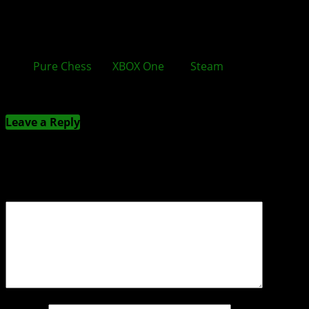
Pure Chess
für
XBOX One
und
Steam
angekündigt
Kommentieren
Leave a Reply
Deine E-Mail-Adresse wird nicht veröffentlicht.
Erforderliche Felder sind mit
*
markiert
Kommentar
*