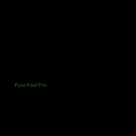
Pure Pool Pro
für XBOX: Realistische Pool
Simulation im Test