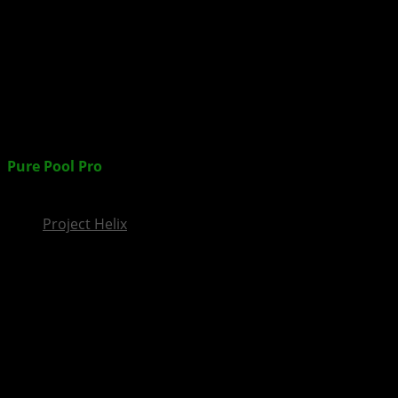
InsideXbox.de
Pure Pool Pro
erscheint im Herbst 2025 für XBOX
Series X|S
Project Helix