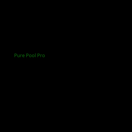
Pure Pool Pro
erscheint am 23. Juli für XBOX Series
X|S