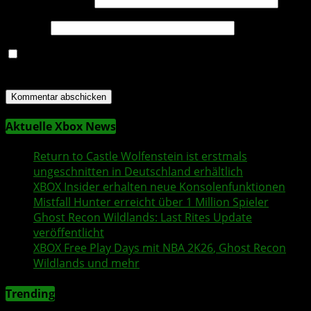
Website
Name, E-Mail-Adresse und Website in diesem Browser
für meinen nächsten Kommentar speichern.
Aktuelle Xbox News
Return to Castle Wolfenstein
ist erstmals
ungeschnitten in Deutschland erhältlich
XBOX Insider
erhalten neue Konsolenfunktionen
Mistfall Hunter
erreicht über 1 Million Spieler
Ghost Recon Wildlands
: Last Rites Update
veröffentlicht
XBOX
Free Play Days
mit
NBA 2K26
,
Ghost Recon
Wildlands
und mehr
Trending