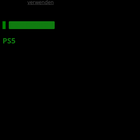
verwenden
Xbox Series X|S
PS5
knackt 77,8 Millionen
ausgelieferte Einheiten – starkes
Softwarewachstum trotz Hardware-
Rückgang
Xbox News von
vor 1 Jahr
am
14. Mai 2025
von