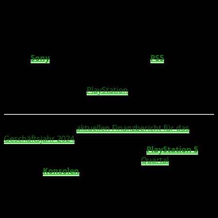
Die digitale Transformation wird also weiter
forciert – mit Fokus auf Inhalte, Services und
Community.
TL;DR:
Sony
hat weltweit 77,8 Millionen
PS5
-Konsolen
ausgeliefert. Die Softwareverkäufe stiegen deutlich,
während die Hardware-Auslieferungen zurückgingen. Die
Nutzerzahlen auf dem
PlayStation
Network erreichten
ein neues Rekordhoch.
Sony
hat in seinem
aktuellen Finanzbericht für das
Geschäftsjahr 2024
(Ende 31. März 2025) bestätigt, dass
weltweit
77,8 Millionen Einheiten der
PlayStation 5
ausgeliefert wurden. Allein im letzten
Quartal
wurden
2,8
Millionen
Konsolen
verkauft – ein Rückgang von
1,7
Millionen im Vergleich zum Vorjahreszeitraum
.
Trotz des geringeren Hardware-Absatzes verzeichnete
Sony
ein deutliches Wachstum bei den