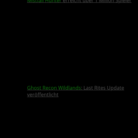
Mistfall Hunter
erreicht über 1 Million Spieler
Ghost Recon Wildlands
: Last Rites Update
veröffentlicht