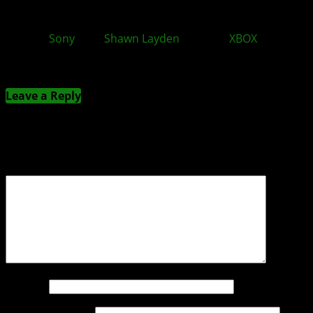
Ex-
Sony
Chef
Shawn Layden
kritisiert
XBOX
Strategie
Kommentieren
Leave a Reply
Deine E-Mail-Adresse wird nicht veröffentlicht.
Erforderliche Felder sind mit
*
markiert
Kommentar
*
Name
*
E-Mail-Adresse
*