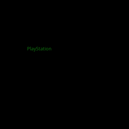
Keine
PlayStation
Discs mehr ab Januar 2028