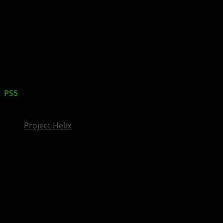
InsideXbox.de
PS5
knackt 77,8 Millionen ausgelieferte Einheiten –
starkes Softwarewachstum trotz Hardware-Rückgang
Project Helix