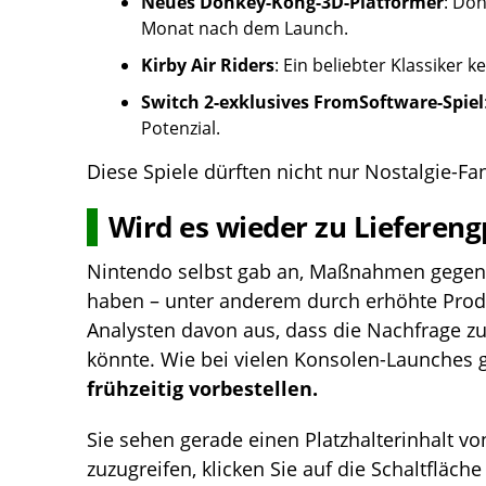
Neues Donkey-Kong-3D-Platformer
: Don
Monat nach dem Launch.
Kirby Air Riders
: Ein beliebter Klassiker k
Switch 2-exklusives FromSoftware-Spiel
Potenzial.
Diese Spiele dürften nicht nur Nostalgie-
Wird es wieder zu Liefere
Nintendo selbst gab an, Maßnahmen gege
haben – unter anderem durch erhöhte Prod
Analysten davon aus, dass die Nachfrage zu
könnte. Wie bei vielen Konsolen-Launches g
frühzeitig vorbestellen.
Sie sehen gerade einen Platzhalterinhalt v
zuzugreifen, klicken Sie auf die Schaltfläch