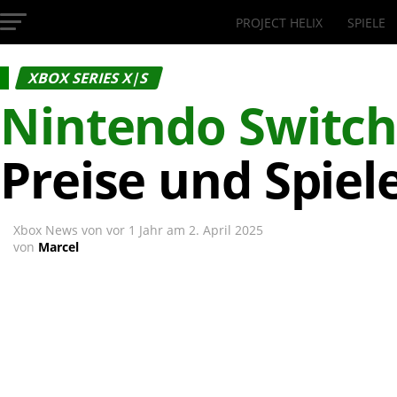
PROJECT HELIX
SPIELE
InsideXbox.de
XBOX SERIES X|S
Nintendo Switch
Preise und Spiel
Xbox News von
vor 1 Jahr
am
2. April 2025
von
Marcel