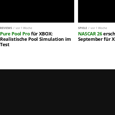
REVIEWS
vor 1 Woche
SPIELE
vor 1 Woche
Pure Pool Pro
für XBOX:
NASCAR 26
ersch
Realistische Pool Simulation im
September für 
Test