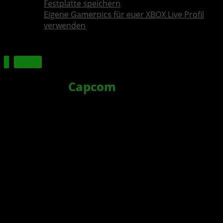
Festplatte speichern
Eigene Gamerpics für euer XBOX Live Profil
verwenden
Spiele
Marvel vs.
Capcom
: Infinite – Neue
Details zum Spiele + Releasedatum
bekannt gegeben
Xbox News von
vor 9 Jahren
am
27. April 2017
von