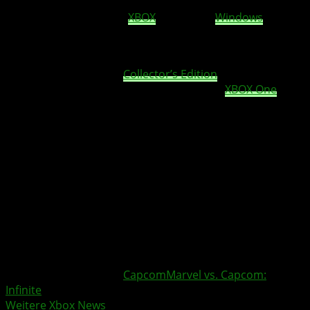
2017 gleichzeitig für das PlayStation®4 Computer
Entertainment System,
XBOX
One® und
Windows
PC
erscheinen.
Capcom
hat zudem bestätigt, das eine limitierte MARVEL
VS.
CAPCOM
: INFINITE
Collector’s Edition
aus dem Hause
TriForce zur Veröffentlichung für PS4 und
XBOX One
in
Europa geplant ist. Diese wird Premium-Dioramen der
Charaktere Iron Man, Captain Marvel, Mega Man X und
Chun-Li sowie eine mit sechs Infinity Stone-Replika
gefüllte Schatulle enthalten.
Inhalte und Preise können regional und abhängig vom
teilnehmenden Handelspartner abweichen. Alle MARVEL
VS.
CAPCOM
: INFINITE-Editionen und –Versionen
erscheinen zeitgleich am 19. September 2017.
httpv://www.youtube.com/watch?v=vMhEQDr-Aaw
Weitere Xbox Themen:
Capcom
Marvel vs. Capcom:
Infinite
Weitere Xbox News