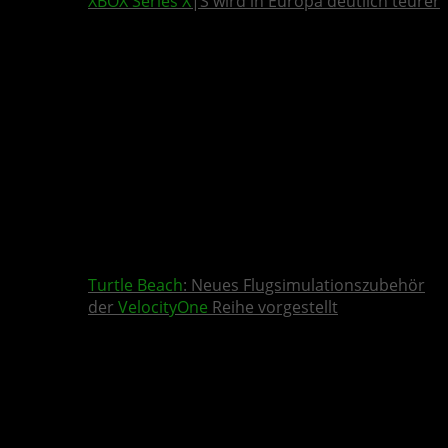
XBOX Series X
|S wird in Europa deutlich teurer
Turtle Beach
: Neues Flugsimulationszubehör
der
VelocityOne
Reihe vorgestellt