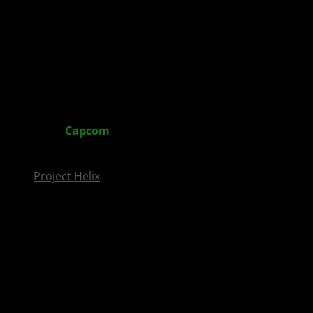
InsideXbox.de
Marvel vs.
Capcom
: Infinite – Neue Details zum Spiele
+ Releasedatum bekannt gegeben
Project Helix