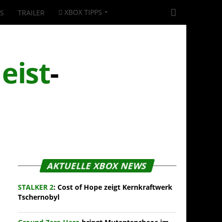
XBOX TIPPS
|S
TRAILER
eist
-
AKTUELLE XBOX NEWS
STALKER 2
: Cost of Hope zeigt Kernkraftwerk
Tschernobyl