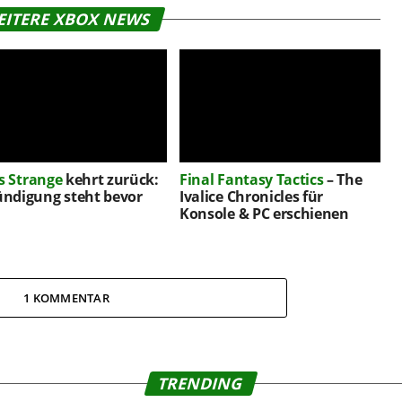
EITERE XBOX NEWS
is Strange
kehrt zurück:
Final Fantasy Tactics
– The
ndigung steht bevor
Ivalice Chronicles für
Konsole & PC erschienen
1 KOMMENTAR
TRENDING