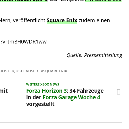
ern, veröffentlicht
Square Enix
zudem einen
ch?v=Jm8H0WDR1ww
Quelle: Pressemitteilung
HEIST
JUST CAUSE 3
SQUARE ENIX
WEITERE XBOX NEWS
mit
Forza Horizon 3
: 34 Fahrzeuge
in der
Forza Garage
Woche 4
vorgestellt