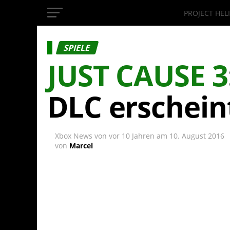
PROJECT HEL
InsideXbox.de
SPIELE
JUST CAUSE 3
DLC erschei
Xbox News von
vor 10 Jahren
am
10. August 2016
von
Marcel