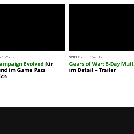
r 1 Woche
SPIELE
vor 1 Woche
Campaign Evolved
für
Gears of War: E-Day
Mult
nd im Game Pass
im Detail – Trailer
ich