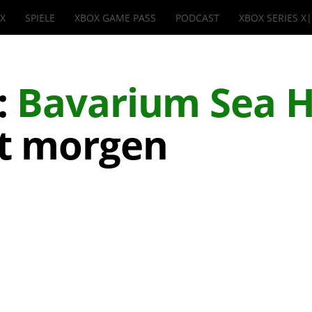
IX
SPIELE
XBOX GAME PASS
PODCAST
XBOX SERIES X
:
Bavarium Sea H
nt morgen