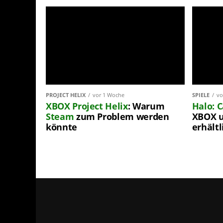
PROJECT HELIX
vor 1 Woche
SPIELE
vo
XBOX
Project Helix
: Warum
Halo: 
Steam
zum Problem werden
XBOX u
könnte
erhältl