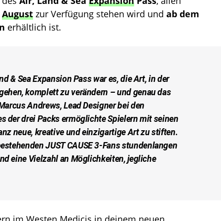
k des
Air, Land & Sea
Expansion
Pass
, allen
.
August
zur Verfügung stehen wird und
ab dem
on
erhältlich ist.
and & Sea Expansion Pass war es, die Art, in der
gehen, komplett zu verändern – und genau das
t Marcus Andrews, Lead Designer bei den
s der drei Packs ermöglichte Spielern mit seinen
nz neue, kreative und einzigartige Art zu stiften.
 bestehenden
JUST CAUSE 3
-Fans stundenlangen
nd eine Vielzahl an Möglichkeiten, jegliche
ern im Westen Medicis in deinem neuen