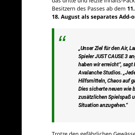
das dritte und letzte Inhalts-Pac
Besitzern des Passes ab dem
11
18. August als separates Add-
„Unser Ziel für den Air, L
Spieler
JUST CAUSE 3
an
haben wir erreicht“, sag
Avalanche Studios. „Jede
Hilfsmitteln, Chaos auf ga
Dies sicherte neuen wie
zusätzlichen Spielspaß u
Situation anzugehen.“
Trotze den gefährlichen Gewäss