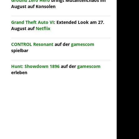
Ground Zero Hero
bringt Mutantenchaos im
August auf Konsolen
Grand Theft Auto VI
: Extended Look am 27.
August auf
Netflix
CONTROL Resonant
auf der
gamescom
spielbar
Hunt: Showdown 1896
auf der
gamescom
erleben