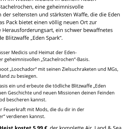
Stachelrochen, eine geheimnisvolle
der seltensten und stärksten Waffe, die die Eden
as Pack bietet einen völlig neuen Ort zur
e Herausforderungsart, ein schwer bewaffnetes
e Blitzwaffe „Eden Spark“.
wässer Medicis und Heimat der Eden-
r geheimnisvollen „Stachelrochen“-Basis.
boot „Loochador“ mit seinen Zielsuchraketen und MGs,
Hand zu besiegen.
sis ein und erbeute die tödliche Blitzwaffe „Eden
neuen Geschichte und neuen Missionen deinen Feinden
od bescheren kannst.
Feuerkraft mit Mods, die du dir in der
r“ verdienen kannst.
Heist
kostet 5,99 €
, der komplette
Air, Land & Sea