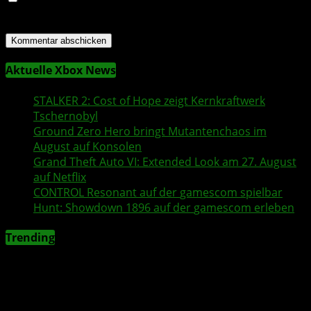
für meinen nächsten Kommentar speichern.
Aktuelle Xbox News
STALKER 2
: Cost of Hope zeigt Kernkraftwerk
Tschernobyl
Ground Zero Hero
bringt Mutantenchaos im
August auf Konsolen
Grand Theft Auto VI
: Extended Look am 27. August
auf
Netflix
CONTROL Resonant
auf der
gamescom
spielbar
Hunt: Showdown 1896
auf der
gamescom
erleben
Trending