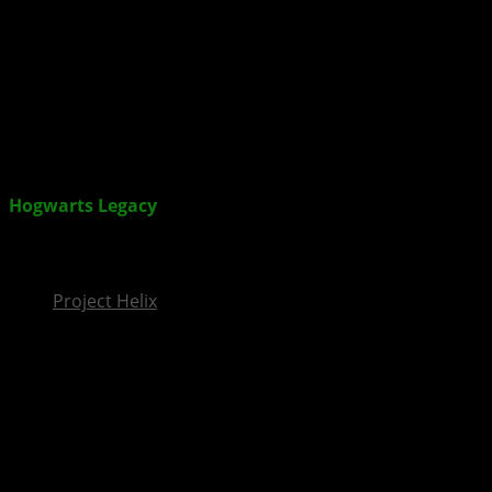
InsideXbox.de
Hogwarts Legacy
: PlayStation-exklusive Inhalte
werden im Sommer 2024 auf andere Plattformen
veröffentlicht
Project Helix