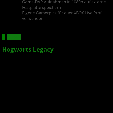
Game-DVR Aufnahmen in 1080p auf externe
Festplatte speichern
Eigene Gamerpics für euer XBOX Live Profil
verwenden
Spiele
Hogwarts Legacy
: PlayStation-
exklusive Inhalte werden im
Sommer 2024 auf andere
Plattformen veröffentlicht
Xbox News von
vor 3 Jahren
am