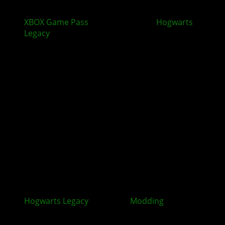
XBOX Game Pass
Oktober-Update:
Hogwarts
Legacy
, Assassin’s Creed und mehr
Hogwarts Legacy
: Offizieller
Modding
-Support ab
30. Januar über CurseForge