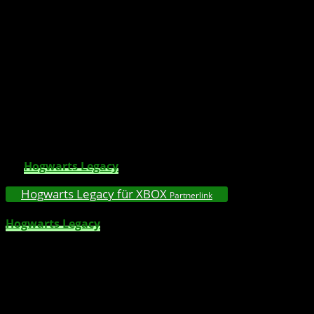
Spannung erwarteten Spiels können sich auf
spannende Updates und Features freuen, die
noch in diesem Sommer erscheinen.
Die Entwickler des Spiels haben angekündigt, dass
die
bisher PlayStation-exklusiven Inhalte
nun auch
auf
anderen Plattformen verfügbar sein werden
,
zusätzlich zu anderen neuen Ergänzungen des Spiels. Die
Entwickler haben auch zusätzliche Updates und Features
für
Hogwarts Legacy
angekündigt.
Hogwarts Legacy für XBOX
Partnerlink
Hogwarts Legacy
ist ein fesselndes Open-World-Action-
RPG, das in der Welt spielt, die erstmals in den Harry-
Potter-Büchern vorgestellt wurde. Jetzt kannst du die
Kontrolle über das Geschehen übernehmen und im
Zentrum deines eigenen Abenteuers in der Welt der
Zauberer stehen. Begebe dich auf eine Reise durch