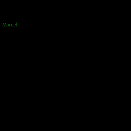
26. Januar 2024
von
Marcel