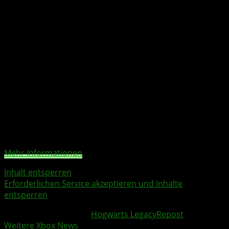
bekannte und neue Orte, erforschen und entdecke
fantastische Tiere, passe dein Charakter an, stelle Tränke
her, meistere das Zaubern, verbessere deine Talente und
werdet der Zauberer, der Ihr sein wollt. Entdecke das
Gefühl, in Hogwarts zu leben, während du Verbündete
findest, gegen dunkle Zauberer kämpfst und schließlich
über das Schicksal der Zaubererwelt entscheidest. Dein
Vermächtnis ist das, was du daraus machst.
Sie sehen gerade einen Platzhalterinhalt von
X
. Um auf
den eigentlichen Inhalt zuzugreifen, klicken Sie auf die
Schaltfläche unten. Bitte beachten Sie, dass dabei Daten
an Drittanbieter weitergegeben werden.
Mehr Informationen
Inhalt entsperren
Erforderlichen Service akzeptieren und Inhalte
entsperren
Weitere Xbox Themen:
Hogwarts Legacy
Repost
Weitere Xbox News