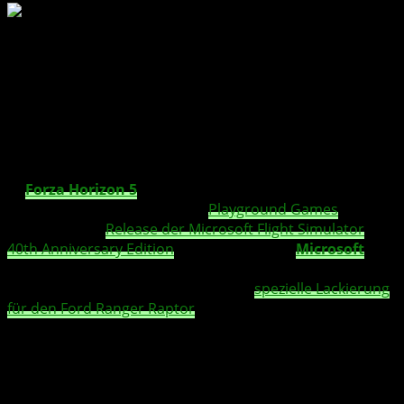
Nach der Age of Empires-Lackierung könnt
Ihr euch nun die kostenlose Microsoft Flight
Simulator-Lackierung für den Ford Branco
sichern.
Ihr möchtet eine
neue Lackierung für den Ford Branco
in
Forza Horizon 5
?
Kein Problem, mit dem
Ingame-
Code 106 008 411
verschenkt
Playground Games
,
anlässlich des
Release der Microsoft Flight Simulator
40th Anniversary Edition
, eine
kostenlose
Microsoft
Flight Simulator
-Lackierung
. Erst zum 25-jährigem Age
of Empires-Jubläum hatte mein eine
spezielle Lackierung
für den Ford Ranger Raptor
verschenkt.
Sie sehen gerade einen Platzhalterinhalt von
X
. Um auf
den eigentlichen Inhalt zuzugreifen, klicken Sie auf die
Schaltfläche unten. Bitte beachten Sie, dass dabei Daten
an Drittanbieter weitergegeben werden.