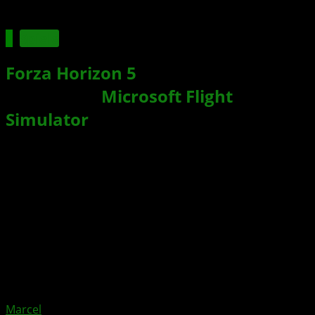
Spiele
Forza Horizon 5
: Holt euch die
kostenlose
Microsoft Flight
Simulator
-Lackierung für den Ford
Branco
Xbox News von
vor 4 Jahren
am
15. November 2022
von
Marcel