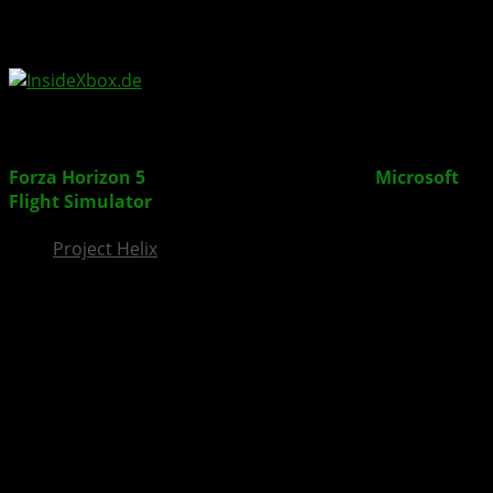
InsideXbox.de
Forza Horizon 5
: Holt euch die kostenlose
Microsoft
Flight Simulator
-Lackierung für den Ford Branco
Project Helix