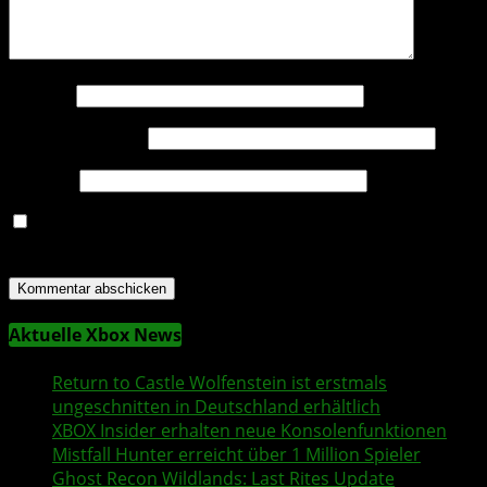
Name
*
E-Mail-Adresse
*
Website
Name, E-Mail-Adresse und Website in diesem Browser
für meinen nächsten Kommentar speichern.
Aktuelle Xbox News
Return to Castle Wolfenstein
ist erstmals
ungeschnitten in Deutschland erhältlich
XBOX Insider
erhalten neue Konsolenfunktionen
Mistfall Hunter
erreicht über 1 Million Spieler
Ghost Recon Wildlands
: Last Rites Update