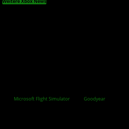
Weitere Xbox News
Microsoft Flight Simulator
2024:
Goodyear
Blimp ab
sofort verfügbar