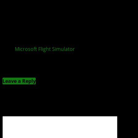
Microsoft Flight Simulator
2024 World Update 22
bringt die Nationalparks der USA
Kommentieren
Leave a Reply
Deine E-Mail-Adresse wird nicht veröffentlicht.
Erforderliche Felder sind mit
*
markiert
Kommentar
*