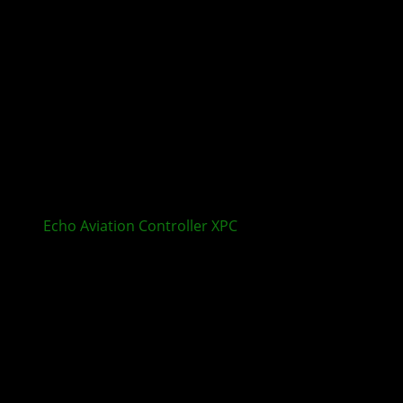
Echo Aviation Controller XPC
bringt Profi
Flugsteuerung auf XBOX