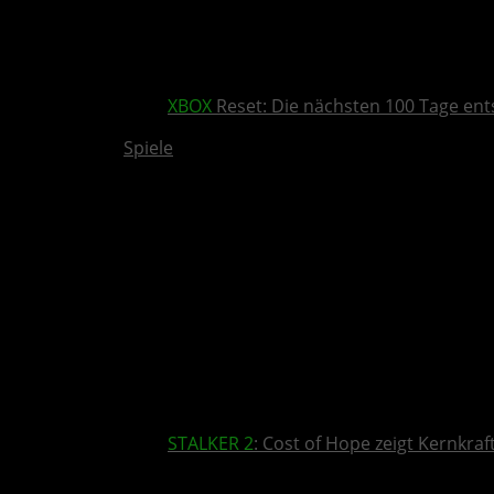
XBOX
Reset: Die nächsten 100 Tage ent
Spiele
STALKER 2
: Cost of Hope zeigt Kernkra