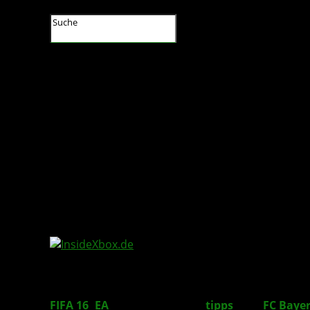
InsideXbox.de
FIFA 16
:
EA
gibt Aufstellungs
tipps
zum
FC Baye