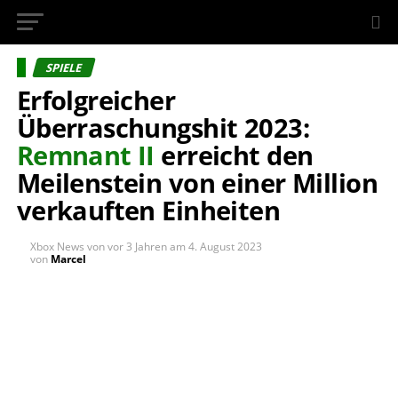
InsideXbox.de
SPIELE
Erfolgreicher
Überraschungshit 2023:
Remnant II
erreicht den
Meilenstein von einer Million
verkauften Einheiten
Xbox News von
vor 3 Jahren
am
4. August 2023
von
Marcel