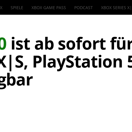
IX
SPIELE
XBOX GAME PASS
PODCAST
XBOX SERIES X
0
ist ab sofort fü
|S, PlayStation 
gbar