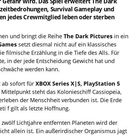
 Gefahr wird. Das Spiel erweitert The Dark
htzeitbedrohungen, Survival Gameplay und
en jedes Crewmitglied leben oder sterben
nen und bringt die Reihe
The Dark Pictures
in ein
 Games
setzt diesmal nicht auf ein klassisches
ie filmische Erzählung in die Tiefe des Alls. Für
te, in der jede Entscheidung Gewicht hat und
 Schwäche werden kann.
t ab sofort für
XBOX Series X|S, PlayStation 5
m Mittelpunkt steht das Kolonieschiff Cassiopeia,
rleben der Menschheit verbunden ist. Die Erde
ti f gilt als letzte Hoffnung.
wölf Lichtjahre entfernten Planeten wird der
nicht allein ist. Ein außerirdischer Organismus jagt