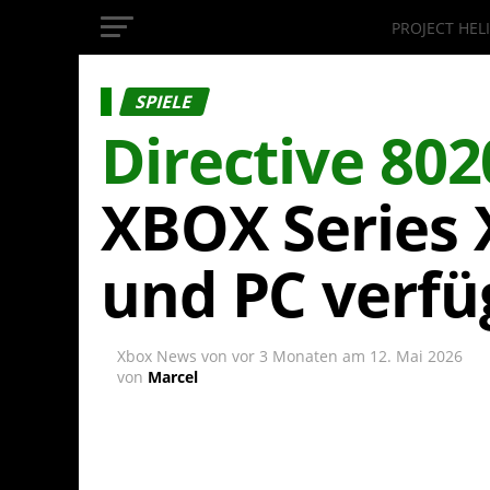
PROJECT HEL
InsideXbox.de
SPIELE
Directive 802
XBOX Series X
und PC verfü
Xbox News von
vor 3 Monaten
am
12. Mai 2026
von
Marcel