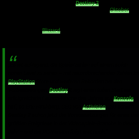
ersten Mal auch für PC-Spieler.
Destiny 2
für PC kann
bereits vorbestellt werden und ist ab dem 24.
Oktober
im
Einzelhandel erhältlich. Es ist das erste Nicht-Blizzard-
Spiel, das digital über Battle.net®, den Online-
Spieledienst von
Blizzard
Entertainment, verfügbar sein
wird.
„Es ist aufregend, die Spielerzahlen auf einem solch
hohen Level zu sehen – mit rekordbrechenden Zahlen i
PlayStation
Store und weiteren Rekorden bei den
Vorbestellungen.
Destiny
2
legt einen tollen Start als
erfolgreichste Launch-Woche des Jahres auf
Konsole
hin“, so Eric Hirshberg, CEO von
Activision
. „So schafft
Destiny 2
schon jetzt die Voraussetzungen für eines der
größten Ereignisse in der Videospiele-Branche in diese
Jahr – und die PC-Version folgt erst noch.“