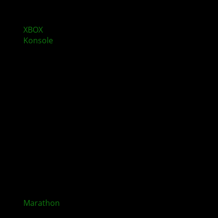
XBOX
Insider Update bringt neue Anpassungen für
Konsole
, Freunde und Energiesparen
Marathon
Saison 2 erweitert Survival-Horror-
Erlebnis