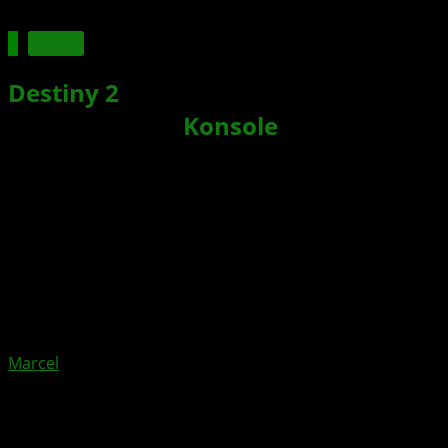
Spiele
Destiny 2
: Erfolgreichste Startwoche
des Jahres auf
Konsole
Xbox News von
vor 9 Jahren
am
15. September 2017
von
Marcel