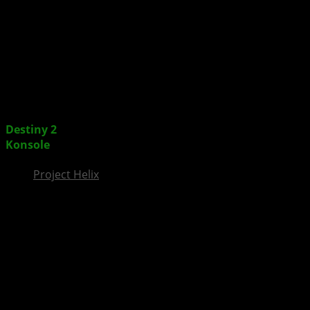
InsideXbox.de
Destiny 2
: Erfolgreichste Startwoche des Jahres auf
Konsole
Project Helix