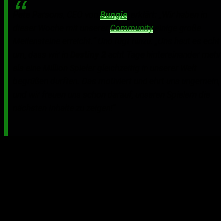
Pete Parsons, CEO von
Bungie
, erklärt: „Wir haben in
dieser Woche mit unserer
Community
einige große
Meilensteine erreicht.“ Und fügt hinzu: „Uns haut es echt
um, dass wir in
Destiny 2
acht Tage hintereinander mehr
als eine Million Spieler gleichzeitig in unserer Welt
begrüßen durften. Das motiviert und ehrt uns ungemein,
und wir freuen uns schon darauf, unseren Spielern die
nächsten Inhalte zu zeigen!“
Im dritten Jahr hintereinander belegt Destiny bei den
Konsole
n-exklusiven Spielen Platz 1 auf Twitch, was
gesehene Minuten betrifft.
Destiny 2
hatte inklusive der
beiden Betas bereits vor Start des Raids, der beliebten
Endspiel-Erfahrung für 6 Spieler, mehr als 600 Millionen
auf Twitch angesehene Minuten. Der Raid „Leviathan“
ging am 13. September live und schoss bei Twitch sofort