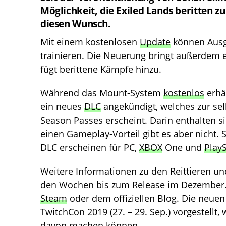
Möglichkeit, die Exiled Lands beritten 
diesen Wunsch.
Mit einem kostenlosen
Update
können Ausge
trainieren. Die Neuerung bringt außerdem e
fügt berittene Kämpfe hinzu.
Während das Mount-System
kostenlos
erhäl
ein neues
DLC
angekündigt, welches zur selb
Season Passes erscheint. Darin enthalten 
einen Gameplay-Vorteil gibt es aber nicht.
DLC erscheinen für PC,
XBOX
One und
PlayS
Weitere Informationen zu den Reittieren u
den Wochen bis zum Release im Dezember. 
Steam
oder dem offiziellen Blog. Die neue
TwitchCon 2019 (27. – 29. Sep.) vorgestellt, 
davon machen können.