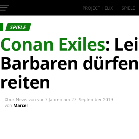
PROJECT HELIX
SPIELE
InsideXbox.de
SPIELE
Conan Exiles
: Le
Barbaren dürfe
reiten
Xbox News von
vor 7 Jahren
am
27. September 2019
von
Marcel