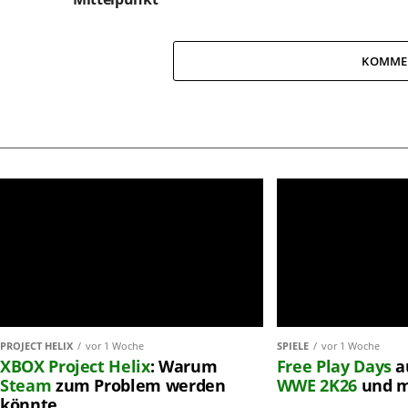
KOMME
PROJECT HELIX
vor 1 Woche
SPIELE
vor 1 Woche
XBOX
Project Helix
: Warum
Free Play Days
a
Steam
zum Problem werden
WWE 2K26
und 
könnte