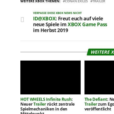
WEITERE XBOX THEMEN:
CONAN EXILES
TRAILER
VERPASSE DIESE XBOX NEWS NICHT
ID@XBOX
: Freut euch auf viele
neue Spiele im
XBOX Game Pass
im Herbst 2019
WEITERE 
HOT WHEELS Infinite Rush
:
The Defiant
: N
Neuer
Trailer
rückt zentrale
Trailer
zum Ego
Spielmechaniken in den
veröffentlicht
Mittelpunkt