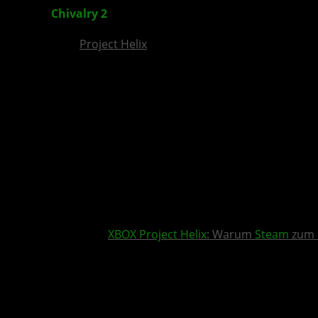
Chivalry 2
: Multiplayer-Ego-Slasher für XBOX ve
Project Helix
XBOX
Project Helix
: Warum
Steam
zum 