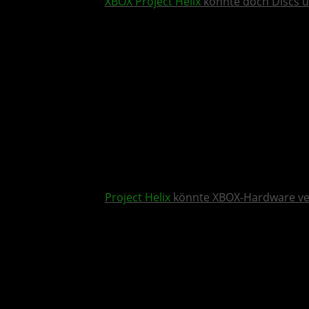
XBOX
Project Helix
könnte doch Discs u
Project Helix
könnte XBOX-Hardware v