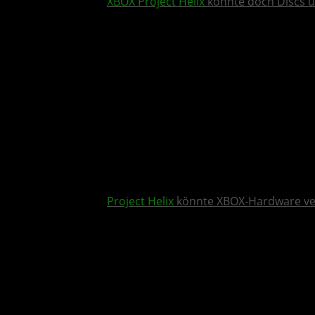
XBOX
Project Helix
könnte doch Discs u
Project Helix
könnte XBOX-Hardware v