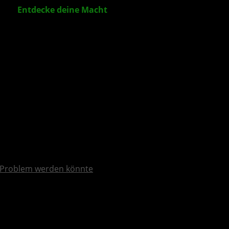
ler „
Entdecke deine Macht
“ feiert heute Premiere
Problem werden könnte