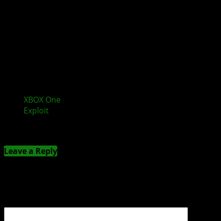
XBOX One
Bliss Hack erklärt: Erster erfolgreicher
Exploit
Kommentieren
Leave a Reply
Deine E-Mail-Adresse wird nicht veröffentlicht.
Erforderliche Felder sind mit
*
markiert
Kommentar
*