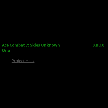
InsideXbox.de
Ace Combat 7: Skies Unknown
– Simulation für
XBOX
One
bestätigt
Project Helix