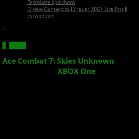
Festplatte speichern
Eigene Gamerpics für euer XBOX Live Profil
verwenden
Spiele
Ace Combat 7: Skies Unknown
–
Simulation für
XBOX One
bestätigt
Xbox News von
vor 10 Jahren
am
26. Januar 2017
von