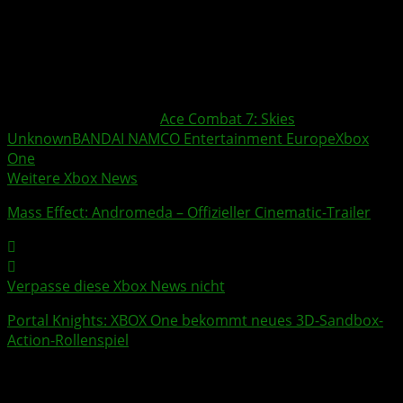
gefolgt wird. Zuvor war Sunao Katabuchi bereits für die
Storys von Ace Combat 4: Shattered Skies und Ace
Combat 5: The Unsung War verantwortlich.
httpv://www.youtube.com/watch?v=IsZecZbOQnY
Weitere Xbox Themen:
Ace Combat 7: Skies
Unknown
BANDAI NAMCO Entertainment Europe
Xbox
One
Weitere Xbox News
Mass Effect: Andromeda – Offizieller
Cinematic
-
Trailer
Verpasse diese Xbox News nicht
Portal Knights
:
XBOX One
bekommt neues
3D
-Sandbox-
Action-
Rollenspiel