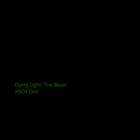
Dying Light: The Beast
erscheint nicht mehr für
XBOX One
und PlayStation 4