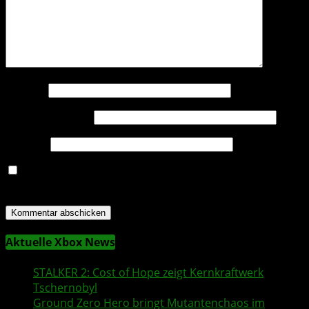
Name
*
E-Mail-Adresse
*
Website
Name, E-Mail-Adresse und Website in diesem Browser
für meinen nächsten Kommentar speichern.
Aktuelle Xbox News
STALKER 2
: Cost of Hope zeigt Kernkraftwerk
Tschernobyl
Ground Zero Hero
bringt Mutantenchaos im