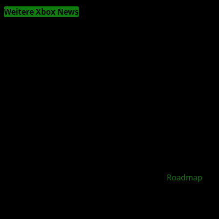
Weitere Xbox News
XBOX Disc to Digital soll 2026 starten –
Roadmap
geleakt