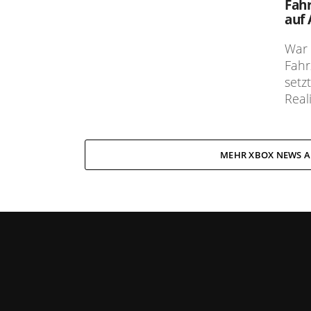
Fahr
auf
War 
Fahr
setz
Real
MEHR XBOX NEWS A