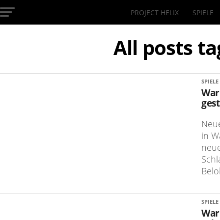
PROJECT HELIX
SPIELE
InsideXbox.de
All posts 
SPIELE
War
gest
Neue
in W
neue
Schl
Belo
SPIELE
War