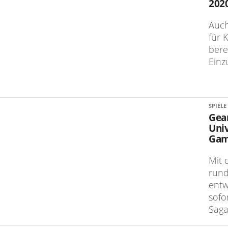
2020
Auch
für 
bere
Einzu
SPIELE
Gear
Uni
Gam
Mit 
rund
entw
sofo
Saga.