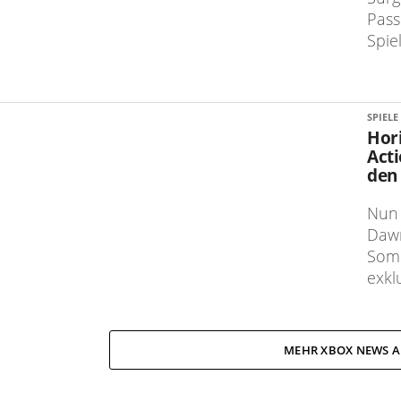
Pass
Spie
SPIELE
Hor
Act
den
Nun 
Dawn
Somm
exklu
MEHR XBOX NEWS A