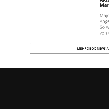
Mar
Majo
Ange
So w
von C
MEHR XBOX NEWS A