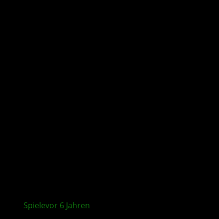
All posts tagged
"Achievements"
Spiele
vor 6 Jahren