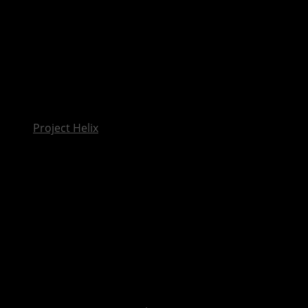
InsideXbox.de
Project Helix