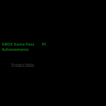
InsideXbox.de
XBOX Game Pass
für
PC
: Spiele müssen keine
Achievements
/ Erfolge bzw. XBOX Live-
Unterstützung bieten
Project Helix