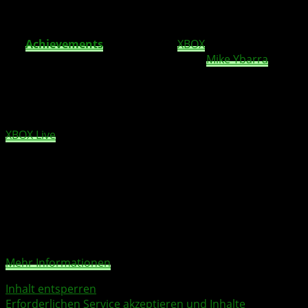
eine geringe monatliche Gebühr zu spielen.
Auf Nachfrage eines User, wie es bei den Spielen dann
mit
Achievements
/ Erfolge bzw.
XBOX
Live-
Unterstützung aussieht, meldetet sich
Mike Ybarra
zu
Wort, der zum Ausdruck brachte, dass Microsoft hier
dem Entwickler nichts vorschreibt, sondern es das Ziel
ist, ein Spiel zu einfach, wie möglich, auch auf dem
PC
zu
veröffentlichen. Als nahes Ziel sieht man es aber an, den
XBOX Live
Service auch bei
PC
-Spielen anbieten zu
können, damit Cross Play- und Cross-Save Möglichkeiten
gegeben sind.
Sie sehen gerade einen Platzhalterinhalt von
X
. Um auf
den eigentlichen Inhalt zuzugreifen, klicken Sie auf die
Schaltfläche unten. Bitte beachten Sie, dass dabei Daten
an Drittanbieter weitergegeben werden.
Mehr Informationen
Inhalt entsperren
Erforderlichen Service akzeptieren und Inhalte