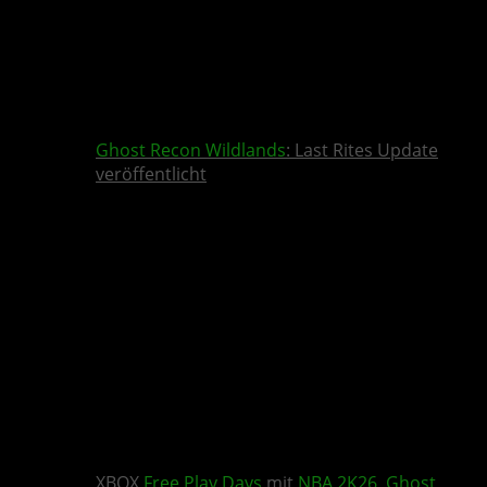
Ghost Recon Wildlands
: Last Rites Update
veröffentlicht
XBOX
Free Play Days
mit
NBA 2K26
,
Ghost