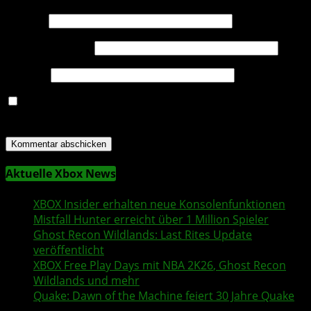
Name
*
E-Mail-Adresse
*
Website
Name, E-Mail-Adresse und Website in diesem Browser
für meinen nächsten Kommentar speichern.
Aktuelle Xbox News
XBOX Insider
erhalten neue Konsolenfunktionen
Mistfall Hunter
erreicht über 1 Million Spieler
Ghost Recon Wildlands
: Last Rites Update
veröffentlicht
XBOX
Free Play Days
mit
NBA 2K26
,
Ghost Recon
Wildlands
und mehr
Quake
:
Dawn of the Machine
feiert 30 Jahre
Quake