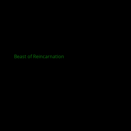
Beast of Reincarnation
ab sofort für XBOX und im
Game Pass erhältlich