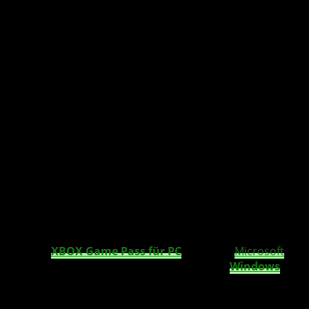
Zur E3 2019 hat Microsoft den XBOX Game
Pass für den PC offiziell vorgestellt und
veröffentlicht. Anders als bei den XBOX One-
Spielen, müssen Spiele hier kein
Achievements / Erfolge bzw. XBOX Live-
Unterstützung bieten.
Mit dem
XBOX Game Pass
für
PC
erweitert
Microsoft
seinen Spiele-Abo-Dienst nun auch auf alle
Windows
10
-
PC
’s der Welt. Nun haben auch
PC
-Spieler die
Möglichkeit, aus über 100 Spielen zu wählen und gegen