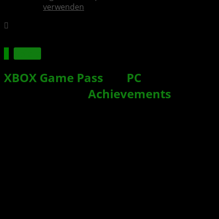
verwenden
Spiele
XBOX Game Pass
für
PC
: Spiele
müssen keine
Achievements
/
Erfolge bzw. XBOX Live-
Unterstützung bieten
Xbox News von
vor 7 Jahren
am
13. Juni 2019