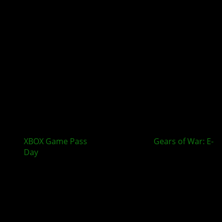
XBOX Game Pass
im August bringt
Gears of War: E-
Day
und mehr