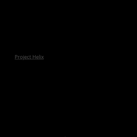
InsideXbox.de
Project Helix