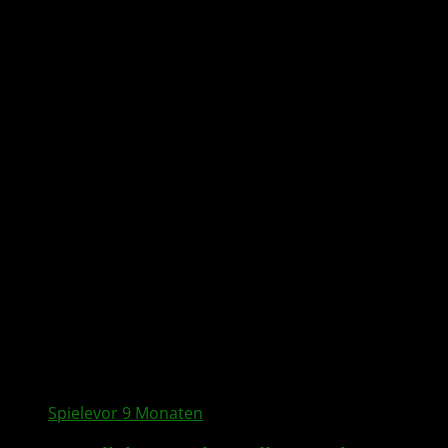
All posts tagged "11 bit
studios"
Spiele
vor 9 Monaten