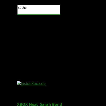
InsideXbox.de
XBOX Next
:
Sarah Bond
bestätigt wiederholt –