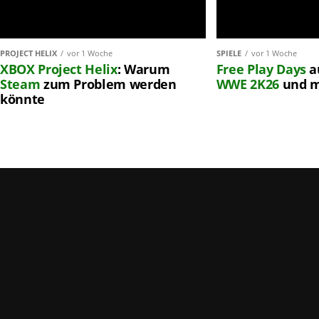
PROJECT HELIX
vor 1 Woche
SPIELE
vor 1 Woche
XBOX
Project Helix
: Warum
Free Play Days
a
Steam
zum Problem werden
WWE 2K26
und 
könnte