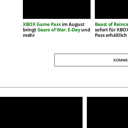
XBOX Game Pass
im August
Beast of Reinc
bringt
Gears of War: E-Day
und
sofort für XB
mehr
Pass erhältlich
KOMME