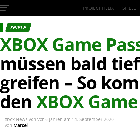
PROJECT HELIX
SPIELE
InsideXbox.de
SPIELE
XBOX Game Pas
müssen bald tief
greifen – So kom
den
XBOX Game 
Xbox News von
vor 6 Jahren
am
14. September 2020
von
Marcel