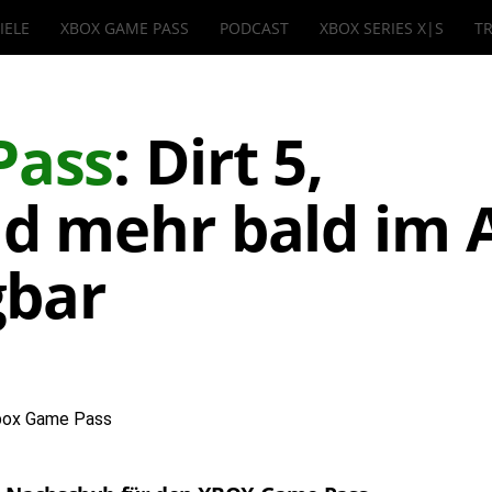
IELE
XBOX GAME PASS
PODCAST
XBOX SERIES X|S
TR
Pass
: Dirt 5,
d mehr bald im 
gbar