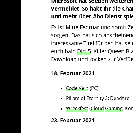
Microsoft hat soeben weitere
vermeldet. So habt Ihr die Cha
und mehr über Abo Dienst spi
Es ist Mitte Februar und somit Z
sorgen. Das hat sich anscheine
interessante Titel für den hause
euch bald
Dirt 5
, Killer Queen Bl
Download und zocken zur Verfü
18. Februar 2021
Code Vein
(PC)
Pillars of Eternity 2: Deadfire 
Wreckfest
(
Cloud
Gaming
, Ko
23. Februar 2021