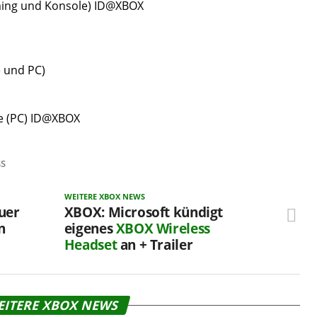
aming und Konsole) ID@XBOX
 und PC)
e (PC) ID@XBOX
SS
WEITERE XBOX NEWS
uer
XBOX: Microsoft kündigt
n
eigenes
XBOX Wireless
Headset
an + Trailer
EITERE XBOX NEWS