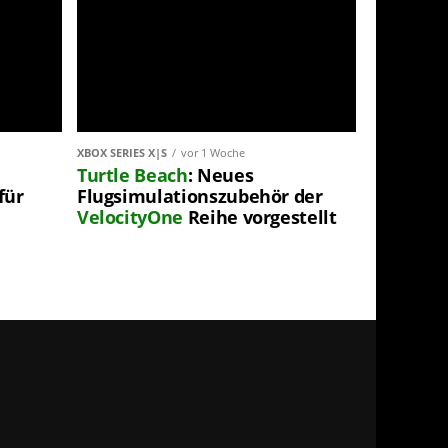
XBOX SERIES X|S
vor 1 Woche
Turtle Beach
: Neues
für
Flugsimulationszubehör der
VelocityOne
Reihe vorgestellt