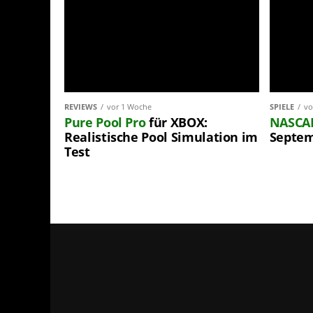
REVIEWS
vor 1 Woche
SPIELE
vo
Pure Pool Pro
für XBOX:
NASCA
Realistische Pool Simulation im
Septem
Test