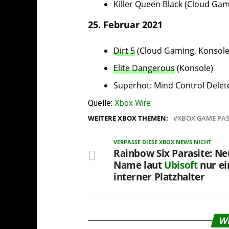
Killer Queen Black (Cloud G
25. Februar 2021
Dirt 5
(Cloud Gaming, Konsole
Elite Dangerous
(Konsole)
Superhot: Mind Control Delet
Quelle:
Xbox Wire
WEITERE XBOX THEMEN:
XBOX GAME PA
VERPASSE DIESE XBOX NEWS NICHT
Rainbow Six Parasite: Ne
Name laut
Ubisoft
nur ei
interner Platzhalter
W