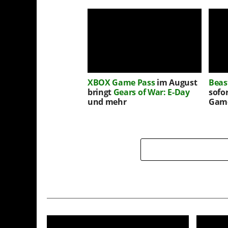
XBOX Game Pass
im August
Beas
bringt
Gears of War: E-Day
sofo
und mehr
Game