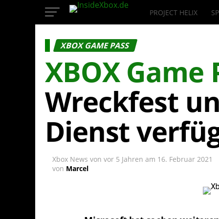
PROJECT HELIX
SP
InsideXbox.de
XBOX GAME PASS
XBOX Game 
Wreckfest un
Dienst verfü
Xbox News von
vor 5 Jahren
am
16. Februar 2021
von
Marcel