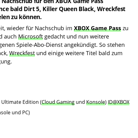
n Nachschub für den XBOX Game Pass
nce bald Dirt 5, Killer Queen Black, Wreckfest
elen zu können.
eit, wieder für Nachschub im
XBOX Game Pass
zu
nd auch
Microsoft
gedacht und nun weitere
igenen Spiele-Abo-Dienst angekündigt. So stehen
ack,
Wreckfest
und einige weitere Titel bald zum
gung.
– Ultimate Edition (
Cloud Gaming
und
Konsole
)
ID@XBOX
nsole und PC)