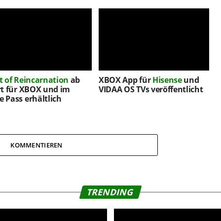
t of Reincarnation
ab
XBOX App für
Hisense
und
rt für XBOX und im
VIDAA OS TVs veröffentlicht
 Pass erhältlich
KOMMENTIEREN
TRENDING