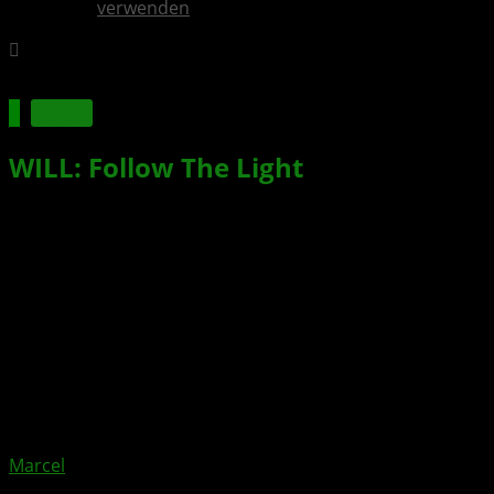
verwenden
Spiele
WILL: Follow The Light
ab sofort
erhältlich
Xbox News von
vor 3 Monaten
am
8. Mai 2026
von
Marcel