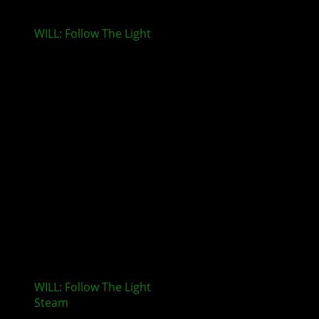
WILL: Follow The Light
– Release auf 7. Mai 2026
verschoben
WILL: Follow The Light
startet Open Playtest auf
Steam