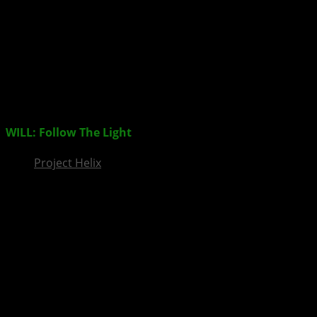
InsideXbox.de
WILL: Follow The Light
ab sofort erhältlich
Project Helix