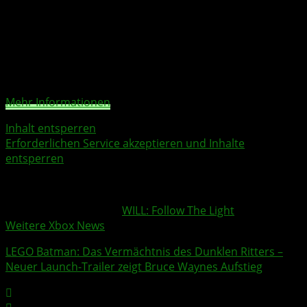
Nachdenken.
Sie sehen gerade einen Platzhalterinhalt von
YouTube
.
Um auf den eigentlichen Inhalt zuzugreifen, klicken Sie
auf die Schaltfläche unten. Bitte beachten Sie, dass dabei
Daten an Drittanbieter weitergegeben werden.
Mehr Informationen
Inhalt entsperren
Erforderlichen Service akzeptieren und Inhalte
entsperren
Weitere Xbox Themen:
WILL: Follow The Light
Weitere Xbox News
LEGO Batman
: Das Vermächtnis des Dunklen Ritters –
Neuer Launch-Trailer zeigt Bruce Waynes Aufstieg