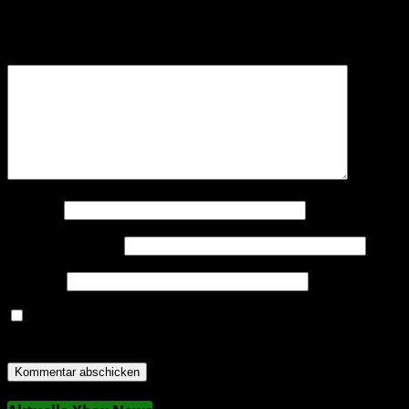
Deine E-Mail-Adresse wird nicht veröffentlicht.
Erforderliche Felder sind mit
*
markiert
Kommentar
*
Name
*
E-Mail-Adresse
*
Website
Name, E-Mail-Adresse und Website in diesem Browser
für meinen nächsten Kommentar speichern.