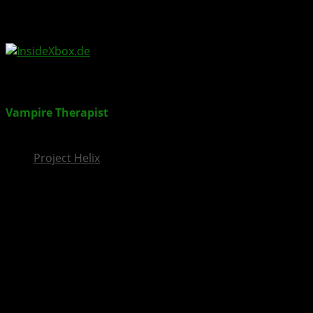
InsideXbox.de
Vampire Therapist
erscheint im März für XBOX Series
X|S
Project Helix