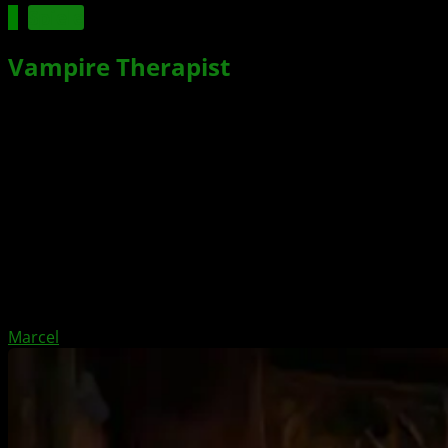
Spiele
Vampire Therapist
erscheint im
März für XBOX Series X|S
Xbox News von
vor 6 Monaten
am
18. Februar 2026
von
Marcel