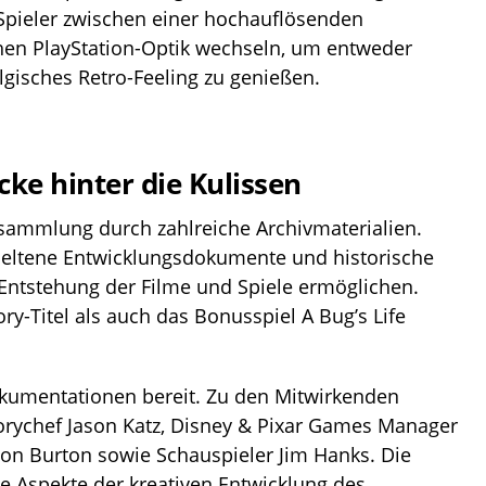
 Spieler zwischen einer hochauflösenden
hen PlayStation-Optik wechseln, um entweder
lgisches Retro-Feeling zu genießen.
ke hinter die Kulissen
lesammlung durch zahlreiche Archivmaterialien.
 seltene Entwicklungsdokumente und historische
ie Entstehung der Filme und Spiele ermöglichen.
y-Titel als auch das Bonusspiel A Bug’s Life
okumentationen bereit. Zu den Mitwirkenden
orychef Jason Katz, Disney & Pixar Games Manager
Jon Burton sowie Schauspieler Jim Hanks. Die
e Aspekte der kreativen Entwicklung des