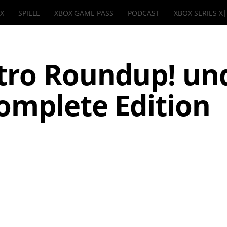
IX
SPIELE
XBOX GAME PASS
PODCAST
XBOX SERIES X
etro Roundup! un
omplete Edition