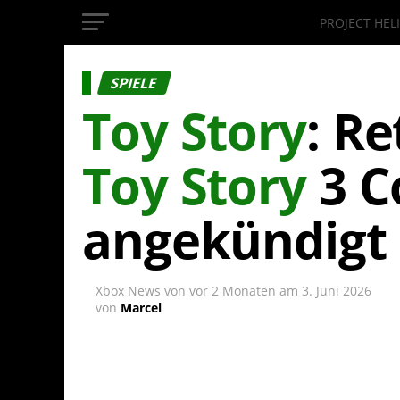
PROJECT HEL
InsideXbox.de
SPIELE
Toy Story
: R
Toy Story
3 C
angekündigt
Xbox News von
vor 2 Monaten
am
3. Juni 2026
von
Marcel