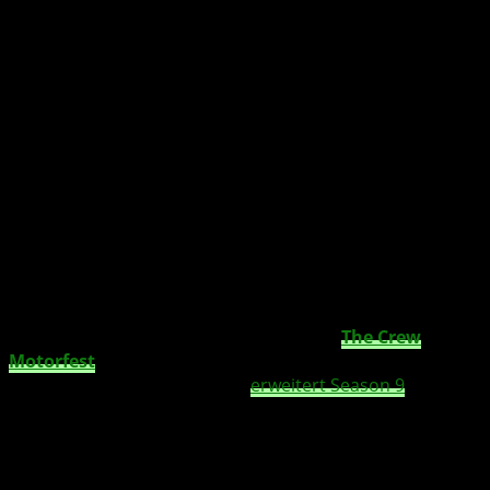
Miniaturautos, verrückte Stunts und neue
Wege durch Hawaii verwandeln The Crew
Motorfest in ein chaotisches RC-Abenteuer.
Mit der neuen
RC Frenzy Playlist
erhält
The Crew
Motorfest
eines der ungewöhnlichsten Updates seit
dem Start des Spiels. Ubisoft
erweitert Season 9
um ein
Premium-Erlebnis, das dich in winzige RC Cars setzt und
die offene Spielwelt aus einer völlig neuen Perspektive
erleben lässt.