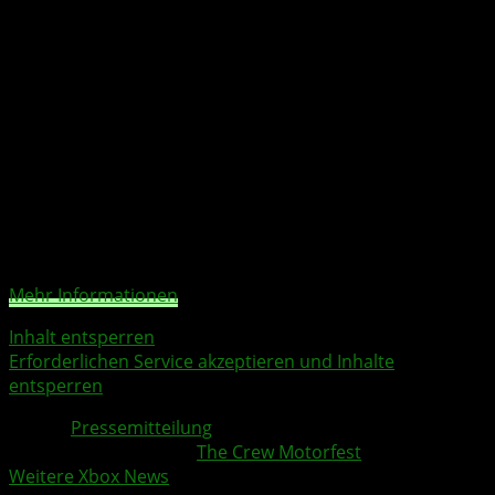
Auch die integrierten Foto-Herausforderungen sollen die
beeindruckende Kulisse der hawaiianischen Inselgruppe
stärker in Szene setzen. Ubisoft verbindet damit
actionreiche Rennen mit Erkundungselementen und
einer deutlich spielerischeren Präsentation.
Sie sehen gerade einen Platzhalterinhalt von
YouTube
.
Um auf den eigentlichen Inhalt zuzugreifen, klicken Sie
auf die Schaltfläche unten. Bitte beachten Sie, dass dabei
Daten an Drittanbieter weitergegeben werden.
Mehr Informationen
Inhalt entsperren
Erforderlichen Service akzeptieren und Inhalte
entsperren
Quelle:
Pressemitteilung
Weitere Xbox Themen:
The Crew Motorfest
Weitere Xbox News