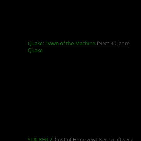
Quake
:
Dawn of the Machine
feiert 30 Jahre
Quake
STALKER 2
: Cost of Hope zeigt Kernkraftwerk