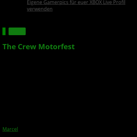
Eigene Gamerpics für euer XBOX Live Profil
verwenden
Spiele
The Crew Motorfest
: RC Frenzy
Playlist bringt Chaos auf die Strecke
Xbox News von
vor 3 Monaten
am
7. Mai 2026
von
Marcel