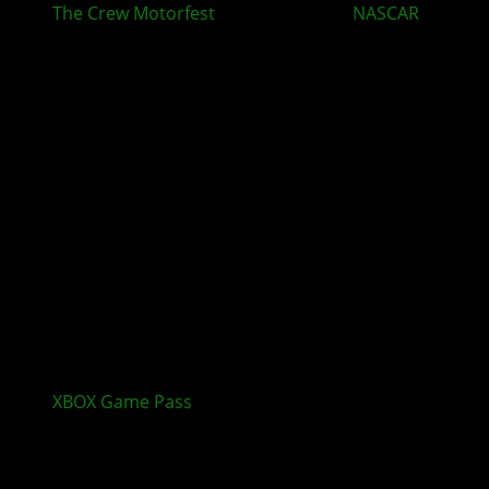
The Crew Motorfest
Season 9 bringt
NASCAR
ins
Spiel
XBOX Game Pass
November 2025: Neue Spiele,
Updates und Highlights
Kommentieren