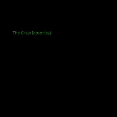
The Crew Motorfest
Y3S10 für XBOX erschienen