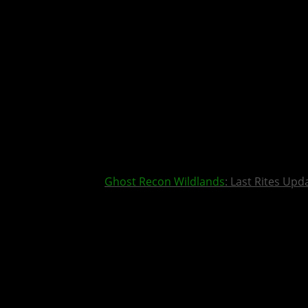
Ghost Recon Wildlands
: Last Rites Upd