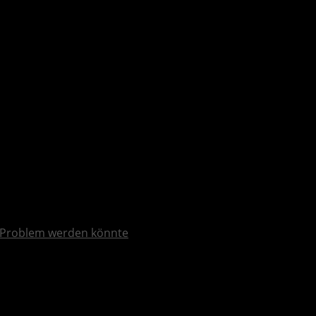
heint am 27. Oktober für XBOX – Trailer
Problem werden könnte