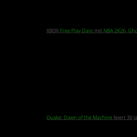
XBOX
Free Play Days
mit
NBA 2K26
,
Gho
Quake
:
Dawn of the Machine
feiert 30 