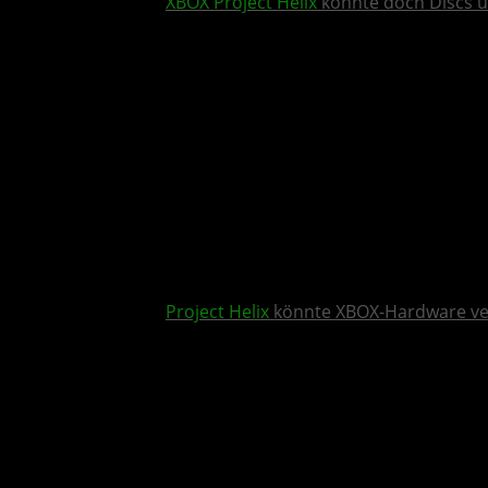
XBOX
Project Helix
könnte doch Discs u
Project Helix
könnte XBOX-Hardware v