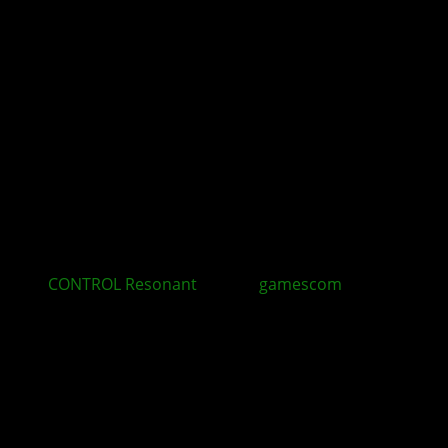
CONTROL Resonant
auf der
gamescom
spielbar