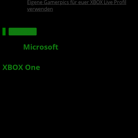
Eigene Gamerpics für euer XBOX Live Profil
verwenden
Microsoft
Stellt
Microsoft
einen noch
unangekündigten Exklusivtitel für
XBOX One
auf der gamecom 2013
vor?
Xbox News von
vor 13 Jahren
am
7. August 2013