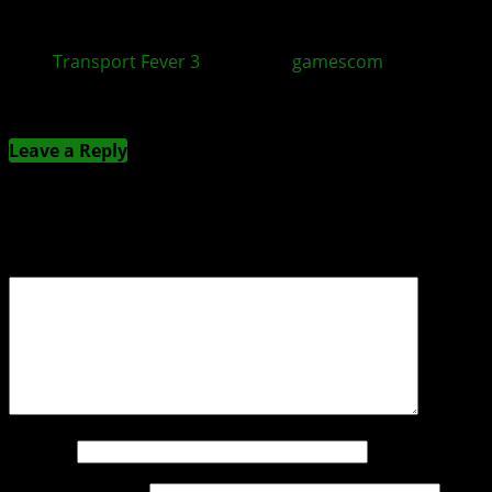
Transport Fever 3
ist auf der
gamescom
spielbar
Kommentieren
Leave a Reply
Deine E-Mail-Adresse wird nicht veröffentlicht.
Erforderliche Felder sind mit
*
markiert
Kommentar
*
Name
*