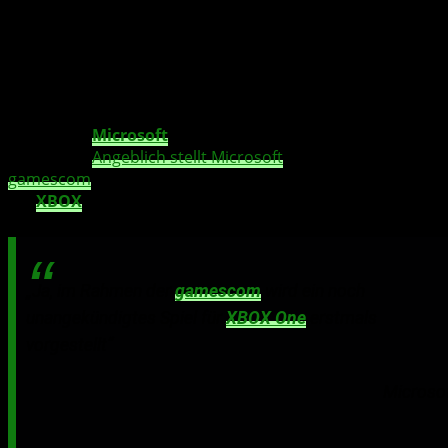
Da scheint
Microsoft
wohl noch was in der Hinterhand
zu haben!?
Angeblich stellt Microsoft
auf der diesjährigen
gamescom
einen noch
unangekündigten Exklusivtitel
für
XBOX
One
vor.
„Ja, im Rahmen der
gamescom
wird ein noch
unangekündigtes Spiel für
XBOX One
erstmals
vorgestellt“
Microso