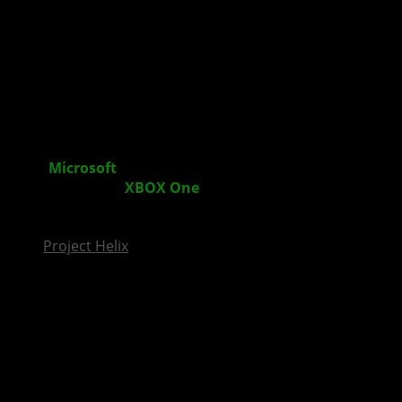
InsideXbox.de
Stellt
Microsoft
einen noch unangekündigten
Exklusivtitel für
XBOX One
auf der gamecom 2013
vor?
Project Helix