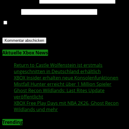
E-Mail-Adresse
*
Website
Name, E-Mail-Adresse und Website in diesem Browser
für meinen nächsten Kommentar speichern.
Aktuelle Xbox News
Return to Castle Wolfenstein
ist erstmals
ungeschnitten in Deutschland erhältlich
XBOX Insider
erhalten neue Konsolenfunktionen
Mistfall Hunter
erreicht über 1 Million Spieler
Ghost Recon Wildlands
: Last Rites Update
veröffentlicht
XBOX
Free Play Days
mit
NBA 2K26
,
Ghost Recon
Wildlands
und mehr
Trending