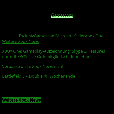
Nur was wird das für ein Titel sein? Lassen wir uns
einfach überraschen. Die
Gamescom
findet wie immer in
Köln statt. Dieses Jahr vom 21.-25.08.13.
Weitere Xbox
Themen:
Exclusiv
Gamescom
Microsoft
Slider
Xbox One
Weitere Xbox News
XBOX
One: Gameplay-Aufzeichnung,
Skype
… Features
nur mit
XBOX
Live-Goldmitgliedschaft nutzbar
Verpasse diese Xbox News nicht
Battlefield 3
–
Double XP
Wochenende
Weitere Xbox News