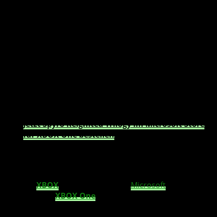
aufgearbeiteter Schuppenpracht, brennt auf
neue Abenteuer und feiert mit uns seinen 20.
Geburtstag.
Spyro ist im Anflug! Er brennt auf neue Abenteuer und
kann es kaum erwarten, den Bösewichten mal so richtig
einzuheizen, denen Fans ab dem 21. September in der
dynamischen Spielesammlung
Spyro™ Reignited Trilogy
„Spyro-technisch“ das Handwerk legen können.
Jetzt Spyro Reignited Trilogy im Microsoft Store
für XBOX One bestellen
(Partnerlink)
Dank der grafischen HD-Pracht machen Höhenflüge,
feurige Angriffe und üppige Landschaften in Spyro™
Reignited Trilogy auf PlayStation® 4, PlayStation® 4 Pro
und den
XBOX
One
-Konsolen von
Microsoft
,
einschließlich
XBOX One
X, noch mehr Spaß als je zuvor.