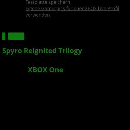
Festplatte speichern
Eigene Gamerpics für euer XBOX Live Profil
verwenden
Spiele
Spyro Reignited Trilogy
: Der Meister
der Flammen kehrt im September
auf die
XBOX One
zurück
Xbox News von
vor 8 Jahren
am
6. April 2018
von