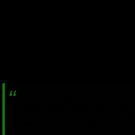
Toys For Bob von Grund auf neu geschaffen und liefert
den ganzen Spaß und das nostalgische Spielerlebnis, das
den Fans in Erinnerung geblieben ist – mit mehr als 100
Leveln, verbesserten Belohnungssequenzen, Spyros
durchgeknallter Drachenbande und weitere Chaoten
(einschließlich Libelle Sparx, Jäger, Sheila, Agent 9 und
Sergeant Byrd) und noch vieles mehr. Außerdem wartet
die Trilogie mit verbesserten Umgebungen, einer
überarbeiteten Steuerung, nagelneuen Lichteffekten und
nachgebildeten Zwischensequenzen auf, die dieses
einzigartige Abenteuer noch lebendiger machen.
„Es ist uns sehr wichtig, dass wir den drei Spyro-
Originalspielen mit
Spyro Reignited Trilogy
treu bleiben“
so Paul Yan, Chief Creative Officer bei Toys For Bob. „Wi
haben alles daran gesetzt, die Charaktere und Welten so
liebevoll nachzuempfinden, wie sie in der Erinnerung der