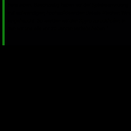
Fans leben. Gleichzeitig haben wir der Spielesammlung
mit aufwendigen, hochauflösenden Details frischen Win
eingehaucht. So werden wir den Spyro zurückholen, in
den wir uns alle vor 20 Jahren verliebt haben.“