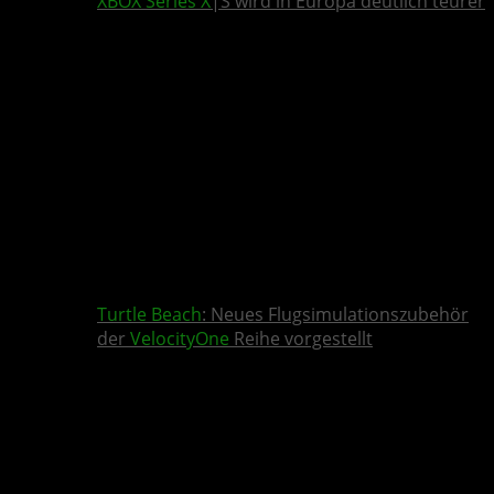
XBOX Series X
|S wird in Europa deutlich teurer
Turtle Beach
: Neues Flugsimulationszubehör
der
VelocityOne
Reihe vorgestellt