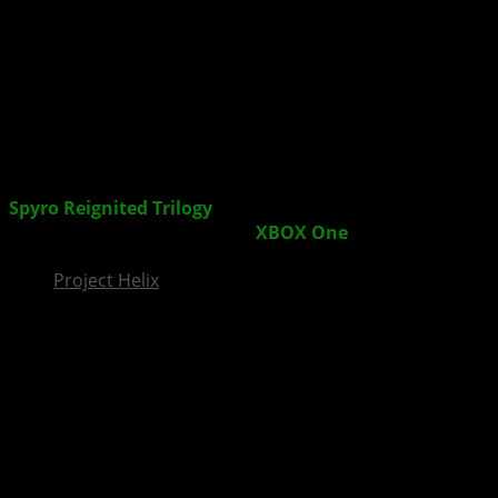
InsideXbox.de
Spyro Reignited Trilogy
: Der Meister der Flammen
kehrt im September auf die
XBOX One
zurück
Project Helix