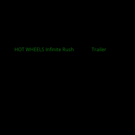
HOT WHEELS Infinite Rush
: Neuer
Trailer
rückt
zentrale Spielmechaniken in den Mittelpunkt