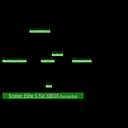
Trailer.
Neben dem kostenpflichtigen Missions- und Waffenpaket
ist die Multiplayer-Map Flooded Village jetzt auf allen
Plattformen
kostenlos
verfügbar.
Die
neue Mission Landing Force
sowie die
Waffenpakete D.L. Carbine Rifle und PPSH Submachine
Gun sind ab sofort auf
XBOX
One, XBOX Series X|S,
PlayStation
4 & 5,
Steam
und im
Windows
Store
erhältlich. Die
DLC
s sind Teil des Season Pass One, der
auch separat erworben werden kann. Die Multiplayer-
Karte Flooded Village ist ab sofort in allen Multiplayer-
Modi, einschließlich
No
Cross, kostenlos spielbar.
Sniper Elite 5 für XBOX
Partnerlink