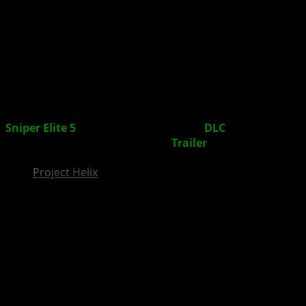
InsideXbox.de
Sniper Elite 5
: Landing Force – Erster
DLC
als Teil des
Season Pass One erschienen +
Trailer
Project Helix