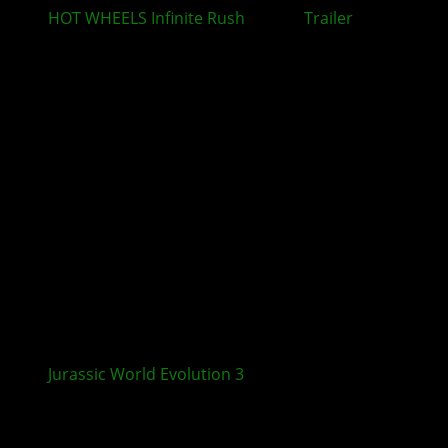
HOT WHEELS Infinite Rush
: Neuer
Trailer
rückt
zentrale Spielmechaniken in den Mittelpunkt
Jurassic World Evolution 3
: Crocodilia Coast und
Update 1.4.1 erscheinen in Kürze