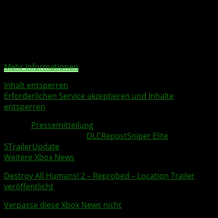
Sie sehen gerade einen Platzhalterinhalt von
YouTube
.
Um auf den eigentlichen Inhalt zuzugreifen, klicken Sie
auf die Schaltfläche unten. Bitte beachten Sie, dass dabei
Daten an Drittanbieter weitergegeben werden.
Mehr Informationen
Inhalt entsperren
Erforderlichen Service akzeptieren und Inhalte
entsperren
Quelle:
Pressemitteilung
Weitere Xbox Themen:
DLC
Repost
Sniper Elite
5
Trailer
Update
Weitere Xbox News
Destroy All Humans! 2 – Reprobed – Location
Trailer
veröffentlicht
Verpasse diese Xbox News nicht