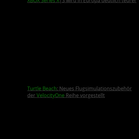
XBOX Series X
|S wird in Europa deutlich teurer
Turtle Beach
: Neues Flugsimulationszubehör
der
VelocityOne
Reihe vorgestellt