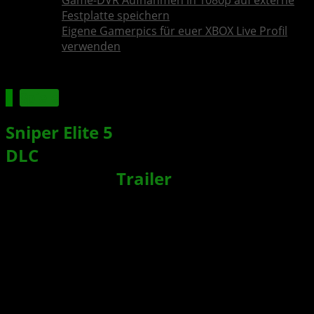
Game-DVR Aufnahmen in 1080p auf externe
Festplatte speichern
Eigene Gamerpics für euer XBOX Live Profil
verwenden
Spiele
Sniper Elite 5
: Landing Force – Erster
DLC
als Teil des Season Pass One
erschienen +
Trailer
Xbox News von
vor 4 Jahren
am
27. Juli 2022